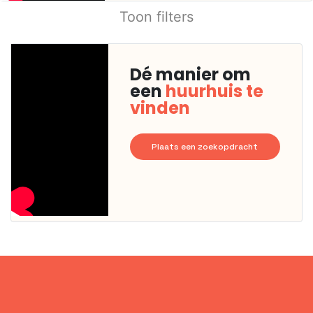
Toon filters
Dé manier om
een
huurhuis te
vinden
Plaats een zoekopdracht