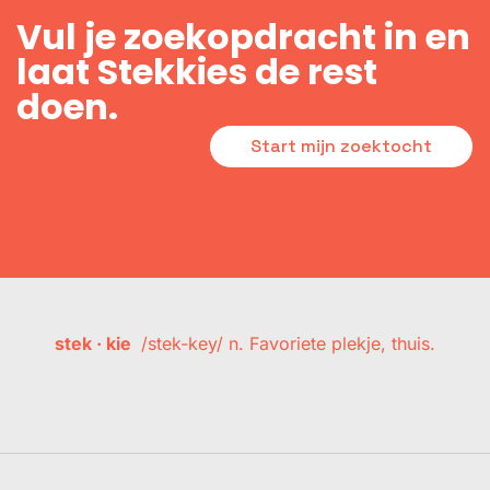
Vul je zoekopdracht in en
laat Stekkies de rest
doen.
Start mijn zoektocht
stek · kie
/stek-key/ n. Favoriete plekje, thuis.