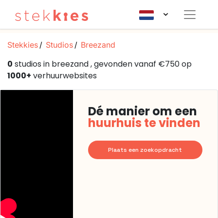
Stekkies
Studios
Breezand
0
studios in breezand , gevonden vanaf €750 op
1000+
verhuurwebsites
Dé manier om een
huurhuis te vinden
Plaats een zoekopdracht