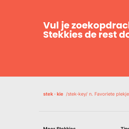
Vul je zoekopdrach
Stekkies de rest d
stek · kie
/stek-key/ n. Favoriete plekje
Meer Stekkies
Tip