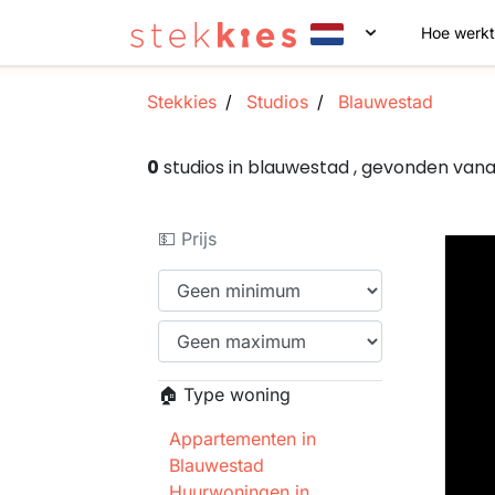
Hoe werkt
Stekkies
Studios
Blauwestad
0
studios in blauwestad , gevonden van
💵 Prijs
🏠 Type woning
Appartementen in
Blauwestad
Huurwoningen in