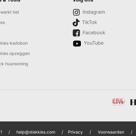
Instagram
werkt het
TikTok
des
Facebook
YouTube
kkies-kadobon
kkies opzeggen
ck huurwoning
1
/
help@stekkies.com
/
Privacy
/
Voorwaarden
/