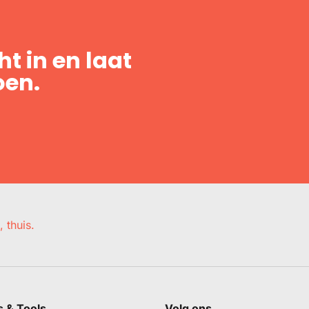
t in en laat
oen.
, thuis.
s & Tools
Volg ons