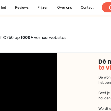
 het
Reviews
Prijzen
Over ons
Contact
af €750 op
1000+
verhuurwebsites
Dé 
te 
De woni
hebben
Geef je
houden 
Wordt e