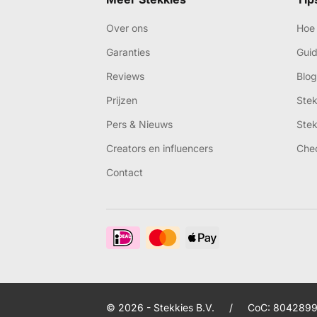
Over ons
Hoe 
Garanties
Gui
Reviews
Blog
Prijzen
Ste
Pers & Nieuws
Ste
Creators en influencers
Che
Contact
© 2026 - Stekkies B.V.
/
CoC: 8042899