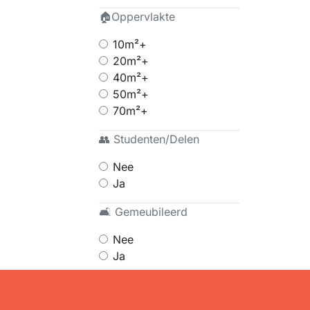
🏠Oppervlakte
10m²+
20m²+
40m²+
50m²+
70m²+
👥 Studenten/Delen
Nee
Ja
🛋 Gemeubileerd
Nee
Ja