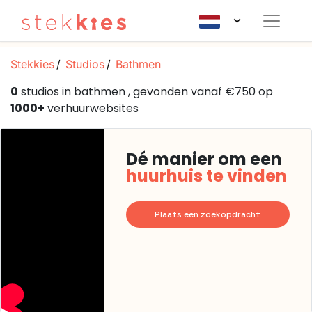
Stekkies
Studios
Bathmen
0
studios in bathmen , gevonden vanaf €750 op
1000+
verhuurwebsites
Dé manier om een
huurhuis te vinden
Plaats een zoekopdracht