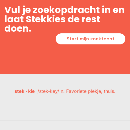
Vul je zoekopdracht in en
laat Stekkies de rest
doen.
Start mijn zoektocht
stek · kie
/stek-key/ n. Favoriete plekje, thuis.