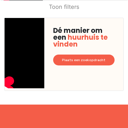
Toon filters
Dé manier om
een
huurhuis te
vinden
Plaats een zoekopdracht