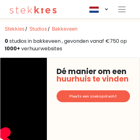
Stekkies
Studios
Bakkeveen
0
studios in bakkeveen , gevonden vanaf €750 op
1000+
verhuurwebsites
Dé manier om een
huurhuis te vinden
Plaats een zoekopdracht