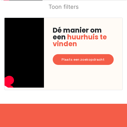
Toon filters
Dé manier om
een
huurhuis te
vinden
Plaats een zoekopdracht