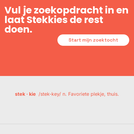
Vul je zoekopdracht in en
laat Stekkies de rest
doen.
Start mijn zoektocht
stek · kie
/stek-key/ n. Favoriete plekje, thuis.