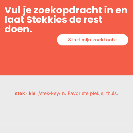
Vul je zoekopdracht in en
laat Stekkies de rest
doen.
Start mijn zoektocht
stek · kie
/stek-key/ n. Favoriete plekje, thuis.