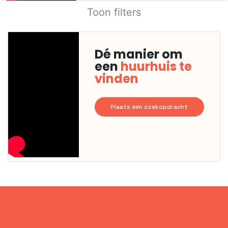
Toon filters
Dé manier om
een
huurhuis te
vinden
Plaats een zoekopdracht