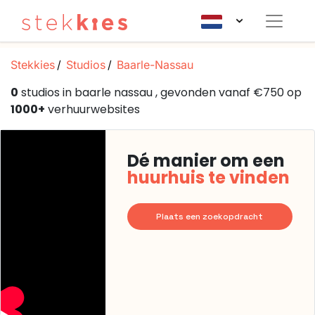
Stekkies
Studios
Baarle-Nassau
0
studios in baarle nassau , gevonden vanaf €750 op
1000+
verhuurwebsites
Dé manier om een
huurhuis te vinden
Plaats een zoekopdracht