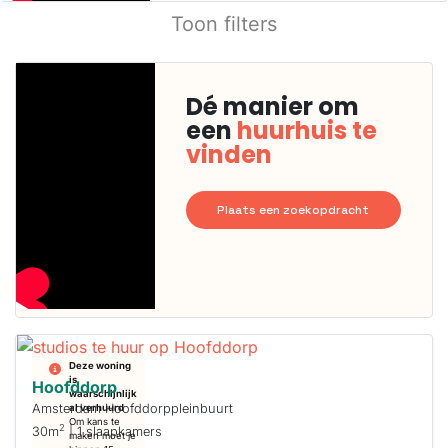
Toon filters
Dé manier om
een
huurhuis te
vinden
Plaats een zoekopdracht
Deze woning
is
Hoofddorp
waarschijnlijk
Amsterdam Hoofddorppleinbuurt
al verhuurd
Om kans te
2
30m
| 1 slaapkamers
maken moet je