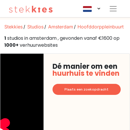
Stekkies
Studios
Amsterdam
Hoofddorppleinbuurt
1
studios in amsterdam , gevonden vanaf €1600 op
1000+
verhuurwebsites
Dé manier om een
huurhuis te vinden
Plaats een zoekopdracht