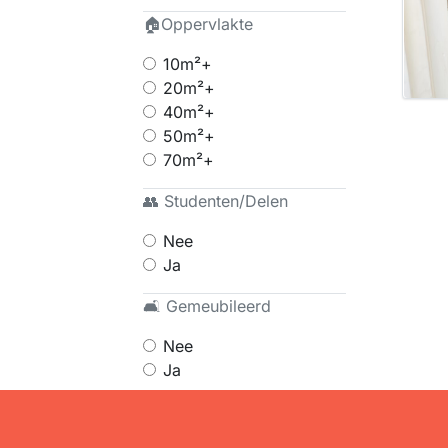
🏠Oppervlakte
10m²+
20m²+
40m²+
50m²+
70m²+
👥 Studenten/Delen
Nee
Ja
🛋 Gemeubileerd
Nee
Ja