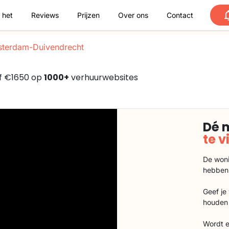
 het
Reviews
Prijzen
Over ons
Contact
terdam-Duivendrecht
af €1650 op
1000+
verhuurwebsites
Dé 
te 
De woni
hebben
Geef je
houden 
Wordt e