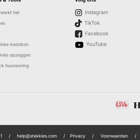
Instagram
werkt het
TikTok
des
Facebook
YouTube
kkies-kadobon
kkies opzeggen
ck huurwoning
1
/
help@stekkies.com
/
Privacy
/
Voorwaarden
/