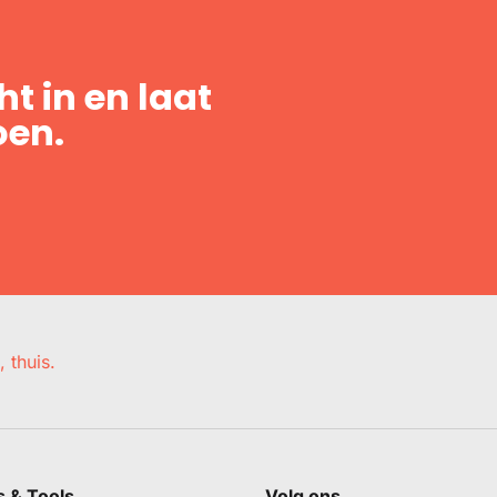
t in en laat
oen.
, thuis.
s & Tools
Volg ons