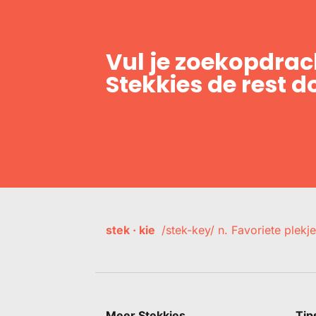
Vul je zoekopdrach
Stekkies de rest d
stek · kie
/stek-key/ n. Favoriete plekje
Meer Stekkies
Tip