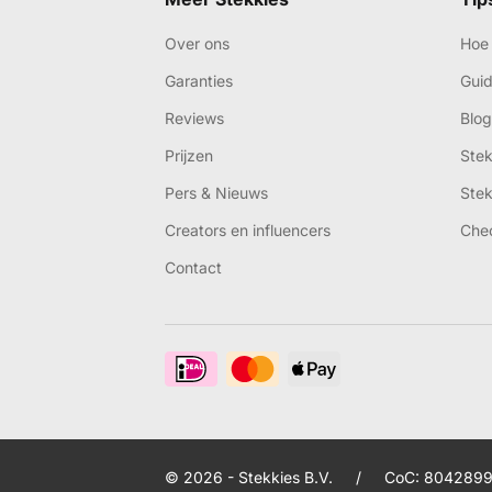
Over ons
Hoe 
Garanties
Gui
Reviews
Blog
Prijzen
Ste
Pers & Nieuws
Ste
Creators en influencers
Che
Contact
© 2026 - Stekkies B.V.
/
CoC: 8042899