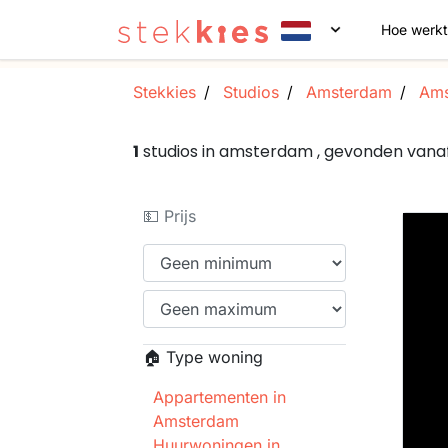
Hoe werkt
Stekkies
Studios
Amsterdam
Ams
1
studios in amsterdam , gevonden van
💵 Prijs
🏠 Type woning
Appartementen in
Amsterdam
Huurwoningen in