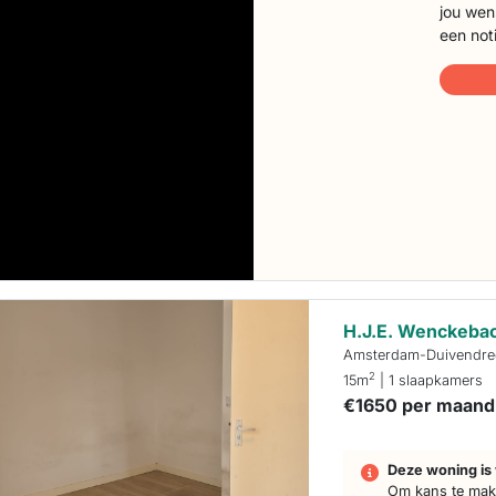
jou wen
een not
H.J.E. Wenckeb
Amsterdam-Duivendre
2
15m
| 1 slaapkamers
€1650 per maand
Deze woning is 
Om kans te make