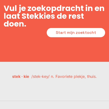
Vul je zoekopdracht in en
laat Stekkies de rest
doen.
Start mijn zoektocht
stek · kie
/stek-key/ n. Favoriete plekje, thuis.