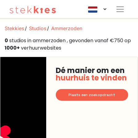
Stekkies
Studios
Ammerzoden
0
studios in ammerzoden , gevonden vanaf €750 op
1000+
verhuurwebsites
Dé manier om een
huurhuis te vinden
Plaats een zoekopdracht