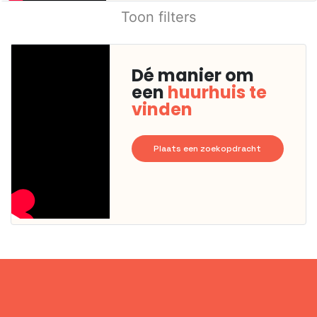
Toon filters
Dé manier om
een
huurhuis te
vinden
Plaats een zoekopdracht