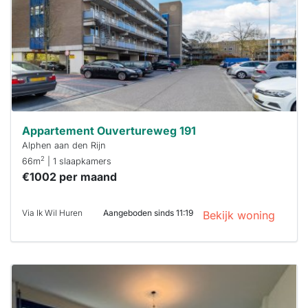
binnen 15
minuten
reageren.
Stekkies helpt
je hierbij!
Appartement Ouvertureweg 191
Alphen aan den Rijn
2
66m
| 1 slaapkamers
€1002 per maand
Via Ik Wil Huren
Aangeboden sinds 11:19
Bekijk woning
Deze woning
is
waarschijnlijk