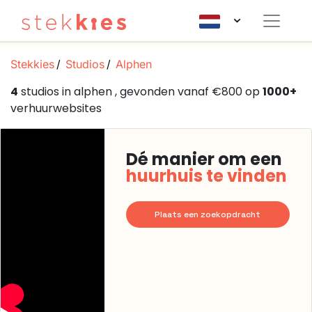
Stekkies
Studios
Alphen
4
studios in alphen , gevonden vanaf €800 op
1000+
verhuurwebsites
Dé manier om een
huurhuis te vinden
Plaats een zoekopdracht