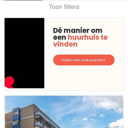
Toon filters
Dé manier om
een
huurhuis te
vinden
Plaats een zoekopdracht
Deze woning
is
waarschijnlijk
al verhuurd
Om kans te
maken moet je