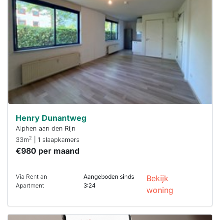
al verhuurd
Om kans te
maken moet je
binnen 15
minuten
reageren.
Stekkies helpt
je hierbij!
Henry Dunantweg
Alphen aan den Rijn
2
33m
| 1 slaapkamers
€980 per maand
Via Rent an
Aangeboden sinds
Bekijk
Apartment
3:24
woning