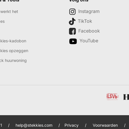
Instagram
werkt het
TikTok
des
Facebook
YouTube
kkies-kadobon
kkies opzeggen
ck huurwoning
1
/
help@stekkies.com
/
Privacy
/
Voorwaarden
/