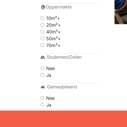
🏠Oppervlakte
10m²+
20m²+
40m²+
50m²+
70m²+
👥 Studenten/Delen
Nee
Ja
🛋 Gemeubileerd
Nee
Ja