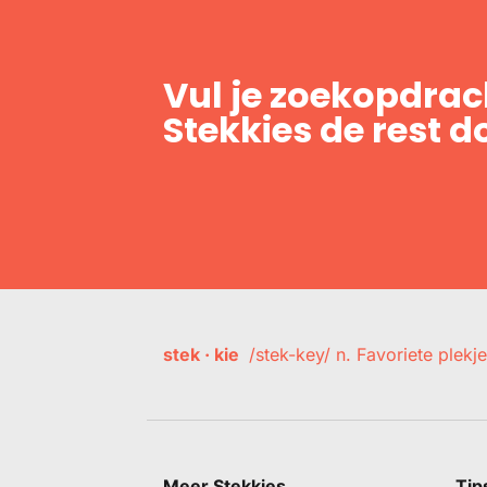
Vul je zoekopdrach
Stekkies de rest d
stek · kie
/stek-key/ n. Favoriete plekje
Meer Stekkies
Tip