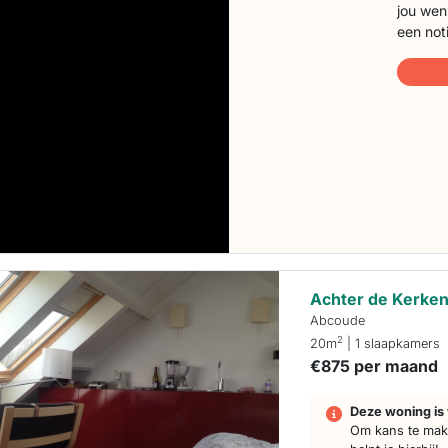
jou wen
een not
Achter de Kerke
Abcoude
2
20m
| 1 slaapkamers
€875 per maand
Deze woning is 
Om kans te make