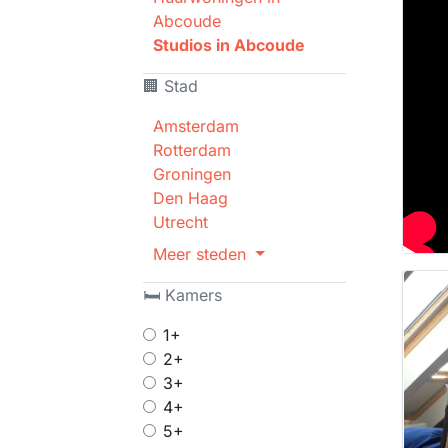
Abcoude
Studios in Abcoude
🏢 Stad
Amsterdam
Rotterdam
Groningen
Den Haag
Utrecht
Meer steden
🛏 Kamers
1+
2+
3+
4+
5+