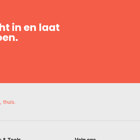
t in en laat
oen.
, thuis.
s & Tools
Volg ons