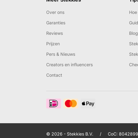
Over ons
Hoe 
Garanties
Gui
Reviews
Blog
Prijzen
Ste
Pers & Nieuws
Ste
Creators en influencers
Che
Contact
© 2026 - Stekkies B.V.
/
CoC: 8042899