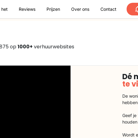
 het
Reviews
Prijzen
Over ons
Contact
€875 op
1000+
verhuurwebsites
Dé 
te 
De woni
hebben
Geef je
houden 
Wordt e