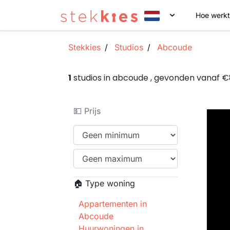
Hoe werkt
Stekkies
Studios
Abcoude
1
studios in abcoude , gevonden vanaf 
💵 Prijs
🏠 Type woning
Appartementen in
Abcoude
Huurwoningen in