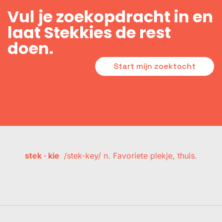
Vul je zoekopdracht in en
laat Stekkies de rest
doen.
Start mijn zoektocht
stek · kie
/stek-key/ n. Favoriete plekje, thuis.