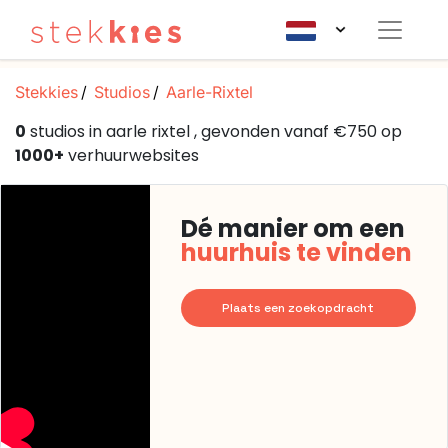
Stekkies
Studios
Aarle-Rixtel
0
studios in aarle rixtel , gevonden vanaf €750 op
1000+
verhuurwebsites
Dé manier om een
huurhuis te vinden
Plaats een zoekopdracht