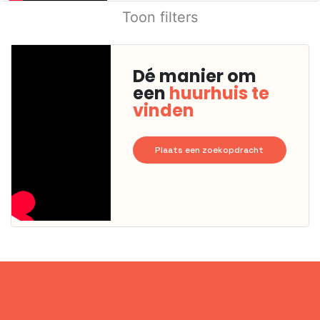
Toon filters
Dé manier om
een
huurhuis te
vinden
Plaats een zoekopdracht