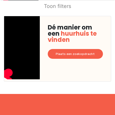
Toon filters
Dé manier om
een
huurhuis te
vinden
Plaats een zoekopdracht