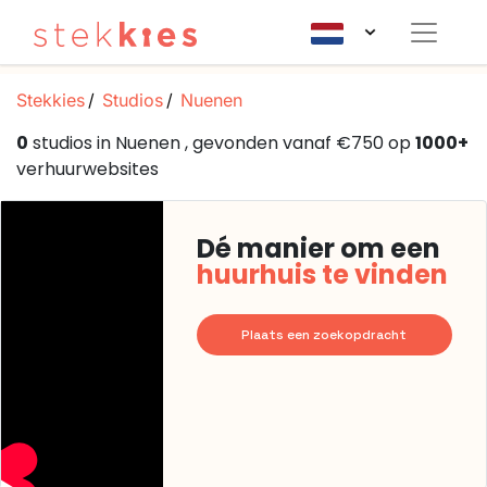
Stekkies
Studios
Nuenen
0
studios in Nuenen , gevonden vanaf €750 op
1000+
verhuurwebsites
Dé manier om een
huurhuis te vinden
Plaats een zoekopdracht