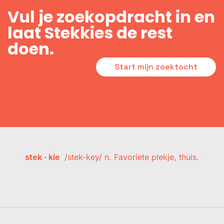
Vul je zoekopdracht in en
laat Stekkies de rest
doen.
Start mijn zoektocht
stek · kie
/stek-key/ n. Favoriete plekje, thuis.