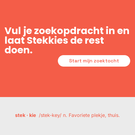
Vul je zoekopdracht in en
laat Stekkies de rest
doen.
Start mijn zoektocht
stek · kie
/stek-key/ n. Favoriete plekje, thuis.