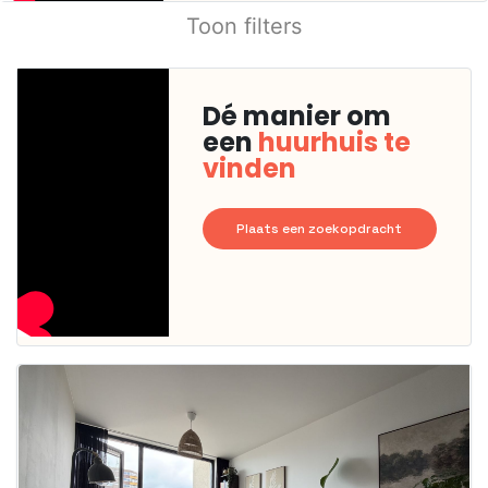
Toon filters
Dé manier om
een
huurhuis te
vinden
Plaats een zoekopdracht
Deze woning
is
waarschijnlijk
al verhuurd
Om kans te
maken moet je