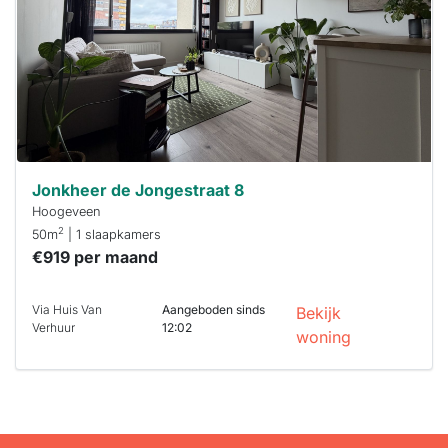
binnen 15
minuten
reageren.
Stekkies helpt
je hierbij!
Jonkheer de Jongestraat 8
Hoogeveen
2
50m
| 1 slaapkamers
€919 per maand
Via Huis Van
Aangeboden sinds
Bekijk
Verhuur
12:02
woning