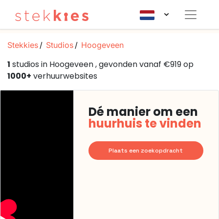
Stekkies
Studios
Hoogeveen
1
studios in Hoogeveen , gevonden vanaf €919 op
1000+
verhuurwebsites
Dé manier om een
huurhuis te vinden
Plaats een zoekopdracht