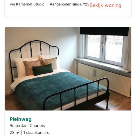
Via Kamernet Studio
Aangeboden sinds 7:23
Bekijk woning
Deze woning
is
waarschijnlijk
al verhuurd
Om kans te
maken moet je
binnen 15
minuten
reageren.
Stekkies helpt
je hierbij!
Pleinweg
Rotterdam Charlois
2
23m
| 1 slaapkamers