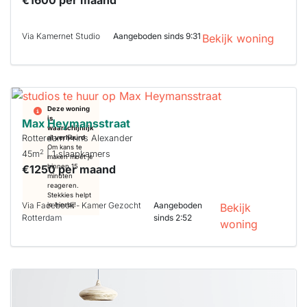
€1600 per maand
Via Kamernet Studio
Aangeboden sinds 9:31
Bekijk woning
Deze woning
is
Max Heymansstraat
waarschijnlijk
Rotterdam Prins Alexander
al verhuurd
Om kans te
2
45m
| 1 slaapkamers
maken moet je
€1250 per maand
binnen 15
minuten
reageren.
Stekkies helpt
Via Facebook - Kamer Gezocht
Aangeboden
je hierbij!
Bekijk
Rotterdam
sinds 2:52
woning
Deze woning
is