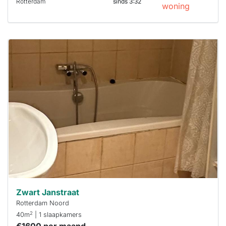
Rotterdam
sinds 3:32
woning
Deze woning
is
waarschijnlijk
al verhuurd
Om kans te
maken moet je
binnen 15
minuten
reageren.
Stekkies helpt
je hierbij!
Zwart Janstraat
Rotterdam Noord
2
40m
| 1 slaapkamers