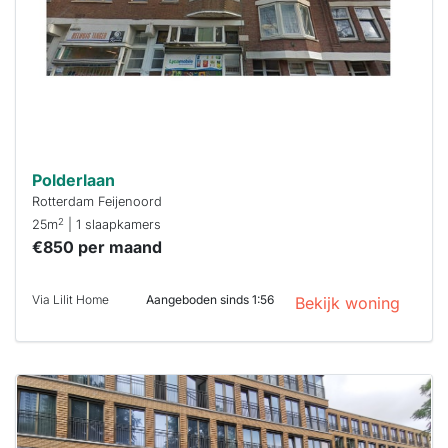
maken moet je
binnen 15
minuten
reageren.
Stekkies helpt
je hierbij!
Polderlaan
Rotterdam Feijenoord
2
25m
| 1 slaapkamers
€850 per maand
Via Lilit Home
Aangeboden sinds 1:56
Bekijk woning
Deze woning
is
waarschijnlijk
al verhuurd