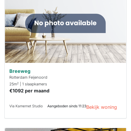
waarschijnlijk
al verhuurd
Om kans te
maken moet je
binnen 15
minuten
reageren.
Stekkies helpt
je hierbij!
Breeweg
Rotterdam Feijenoord
2
25m
| 1 slaapkamers
€1092 per maand
Via Kamernet Studio
Aangeboden sinds 11:23
Bekijk woning