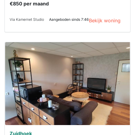
€850 per maand
Via Kamernet Studio
Aangeboden sinds 7:46
Bekijk woning
Deze woning
is
waarschijnlijk
al verhuurd
Om kans te
maken moet je
binnen 15
minuten
reageren.
Stekkies helpt
je hierbij!
Zuidhoek