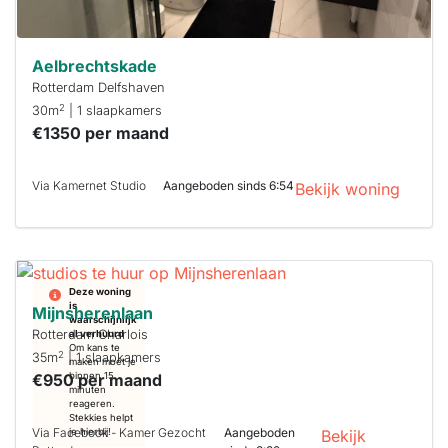
Aelbrechtskade
Rotterdam Delfshaven
2
30m
| 1 slaapkamers
€1350 per maand
Via Kamernet Studio
Aangeboden sinds 6:54
Bekijk woning
Deze woning
is
Mijnsherenlaan
waarschijnlijk
Rotterdam Charlois
al verhuurd
Om kans te
2
35m
| 1 slaapkamers
maken moet je
€950 per maand
binnen 15
minuten
reageren.
Stekkies helpt
Via Facebook - Kamer Gezocht
Aangeboden
je hierbij!
Bekijk