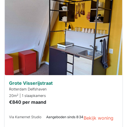
Deze woning
is
waarschijnlijk
al verhuurd
Om kans te
maken moet je
binnen 15
minuten
reageren.
Stekkies helpt
je hierbij!
Grote Visserijstraat
Rotterdam Delfshaven
2
20m
| 1 slaapkamers
€840 per maand
Via Kamernet Studio
Aangeboden sinds 8:34
Bekijk woning