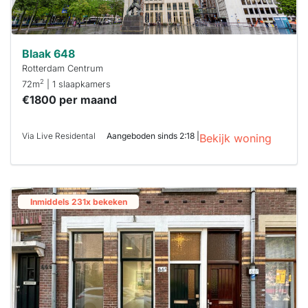
Blaak 648
Rotterdam Centrum
2
72m
| 1 slaapkamers
€1800 per maand
Via Live Residental
Aangeboden sinds 2:18 |
Bekijk woning
Inmiddels 231x bekeken