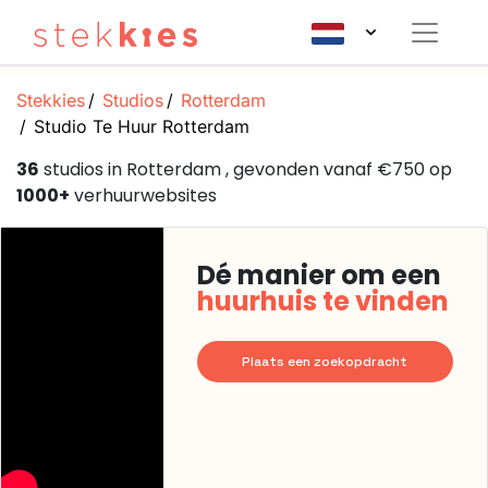
Stekkies
Studios
Rotterdam
Studio Te Huur Rotterdam
36
studios in Rotterdam , gevonden vanaf €750 op
1000+
verhuurwebsites
Dé manier om een
huurhuis te vinden
Plaats een zoekopdracht