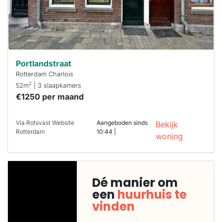
Portlandstraat
Rotterdam Charlois
2
52m
| 3 slaapkamers
€1250 per maand
Via Rotsvast Website
Aangeboden sinds
Bekijk
Rotterdam
10:44 |
woning
Dé manier om
een
huurhuis te
vinden