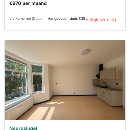
€970 per maand
Via Kamernet Studio
Aangeboden sinds 1:38
Bekijk woning
Deze woning
is
waarschijnlijk
al verhuurd
Om kans te
maken moet je
binnen 15
minuten
reageren.
Stekkies helpt
je hierbij!
Noordsingel