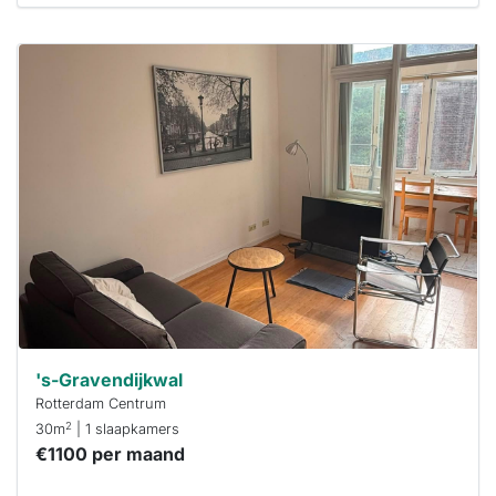
Deze woning
is
waarschijnlijk
al verhuurd
Om kans te
maken moet je
binnen 15
minuten
reageren.
Stekkies helpt
je hierbij!
's-Gravendijkwal
Rotterdam Centrum
2
30m
| 1 slaapkamers
€1100 per maand