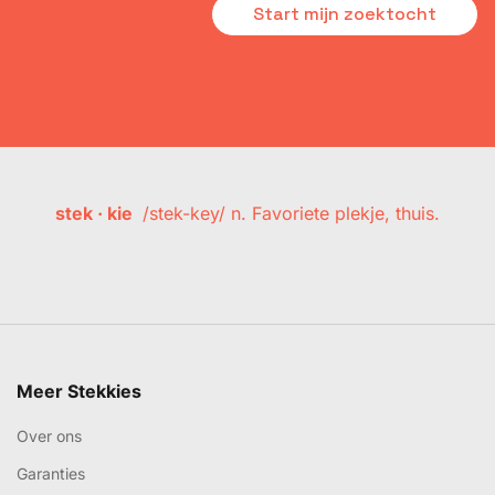
Start mijn zoektocht
stek · kie
/stek-key/ n. Favoriete plekje, thuis.
Meer Stekkies
Over ons
Garanties