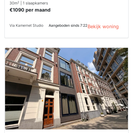
2
30m
| 1 slaapkamers
€1090 per maand
Via Kamernet Studio
Aangeboden sinds 7:22
Bekijk woning
Deze woning
is
waarschijnlijk
al verhuurd
Om kans te
maken moet je
binnen 15
minuten
reageren.
Stekkies helpt
je hierbij!