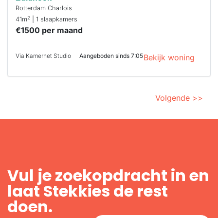
Rotterdam Charlois
2
41m
| 1 slaapkamers
€1500 per maand
Via Kamernet Studio
Aangeboden sinds 7:05
Bekijk woning
Volgende >>
Vul je zoekopdracht in en
laat Stekkies de rest
doen.