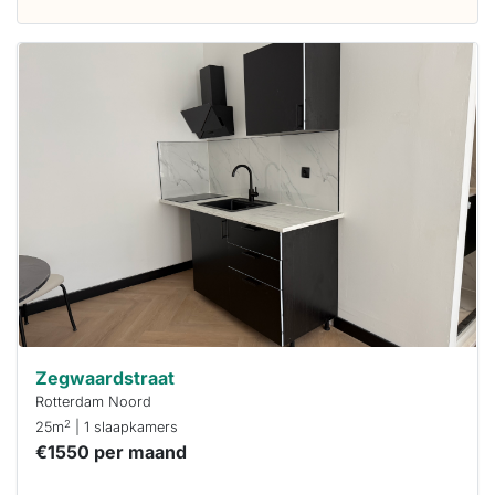
Deze woning
is
waarschijnlijk
al verhuurd
Om kans te
maken moet je
binnen 15
minuten
reageren.
Stekkies helpt
je hierbij!
Zegwaardstraat
Rotterdam Noord
2
25m
| 1 slaapkamers
€1550 per maand