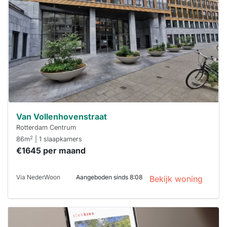
Om kans te
maken moet je
binnen 15
minuten
reageren.
Stekkies helpt
je hierbij!
Van Vollenhovenstraat
Rotterdam Centrum
2
86m
| 1 slaapkamers
€1645 per maand
Via NederWoon
Aangeboden sinds 8:08
Bekijk woning