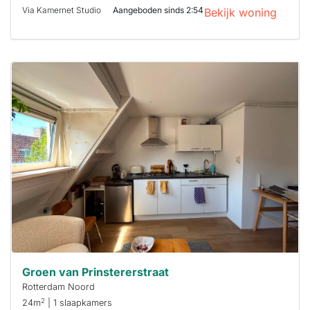
Via Kamernet Studio
Aangeboden sinds 2:54
Bekijk woning
Deze woning
is
waarschijnlijk
al verhuurd
Om kans te
maken moet je
binnen 15
minuten
reageren.
Stekkies helpt
je hierbij!
Groen van Prinstererstraat
Rotterdam Noord
2
24m
| 1 slaapkamers