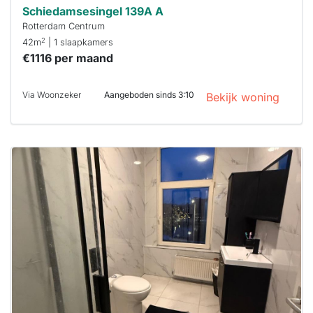
Schiedamsesingel 139A A
Rotterdam Centrum
2
42m
| 1 slaapkamers
€1116 per maand
Via Woonzeker
Aangeboden sinds 3:10
Bekijk woning
Deze woning
is
waarschijnlijk
al verhuurd
Om kans te
maken moet je
binnen 15
minuten
reageren.
Stekkies helpt
je hierbij!