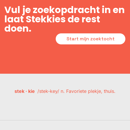
Vul je zoekopdracht in en
laat Stekkies de rest
doen.
Start mijn zoektocht
stek · kie
/stek-key/ n. Favoriete plekje, thuis.