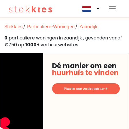
Stekkies
Particuliere-Woningen
Zaandijk
0
particuliere woningen in zaandijk , gevonden vanaf
€750 op
1000+
verhuurwebsites
Dé manier om een
huurhuis te vinden
Plaats een zoekopdracht