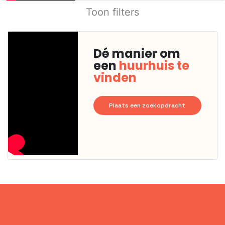
Toon filters
Dé manier om
een
huurhuis te
vinden
Plaats een zoekopdracht