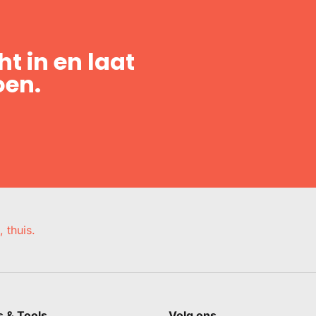
t in en laat
oen.
, thuis.
s & Tools
Volg ons