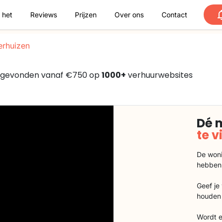
 het
Reviews
Prijzen
Over ons
Contact
rhuizen
 , gevonden vanaf €750 op
1000+
verhuurwebsites
Dé 
te 
De woni
hebben
Geef je
houden 
Wordt e