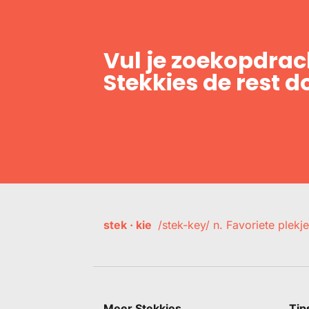
Vul je zoekopdrach
Stekkies de rest d
stek · kie
/stek-key/ n. Favoriete plekje
Meer Stekkies
Tip