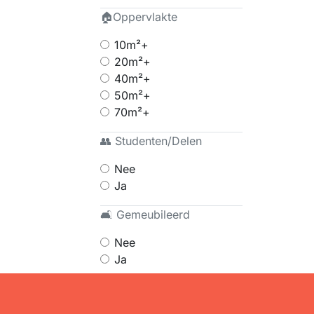
🏠Oppervlakte
10m²+
20m²+
40m²+
50m²+
70m²+
👥 Studenten/Delen
Nee
Ja
🛋 Gemeubileerd
Nee
Ja