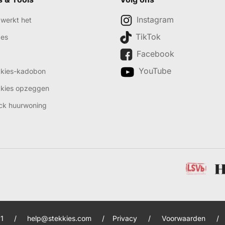
Instagram
werkt het
TikTok
des
Facebook
YouTube
kkies-kadobon
kkies opzeggen
ck huurwoning
1
/
help@stekkies.com
/
Privacy
/
Voorwaarden
/