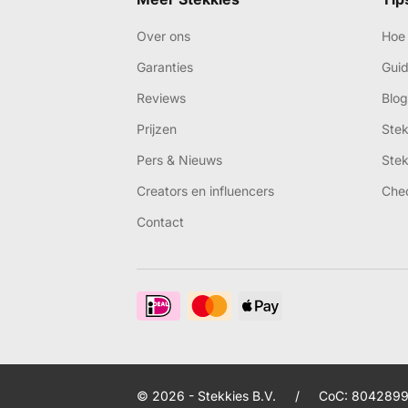
Over ons
Hoe 
Garanties
Gui
Reviews
Blog
Prijzen
Ste
Pers & Nieuws
Ste
Creators en influencers
Che
Contact
© 2026 - Stekkies B.V.
/
CoC: 8042899