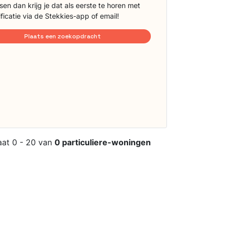
sen dan krijg je dat als eerste te horen met
ificatie via de Stekkies-app of email!
Plaats een zoekopdracht
aat 0 - 20 van
0 particuliere-woningen