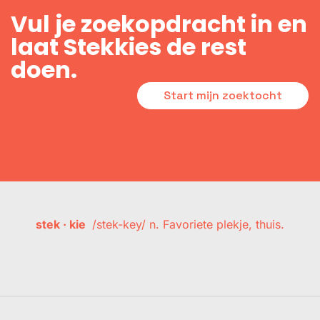
Vul je zoekopdracht in en
laat Stekkies de rest
doen.
Start mijn zoektocht
stek · kie
/stek-key/ n. Favoriete plekje, thuis.