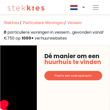
Stekkies
Particuliere-Woningen
Vessem
0
particuliere woningen in vessem , gevonden vanaf
€750 op
1000+
verhuurwebsites
Dé manier om een
huurhuis te vinden
Plaats een zoekopdracht