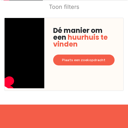
Toon filters
Dé manier om
een
huurhuis te
vinden
Plaats een zoekopdracht