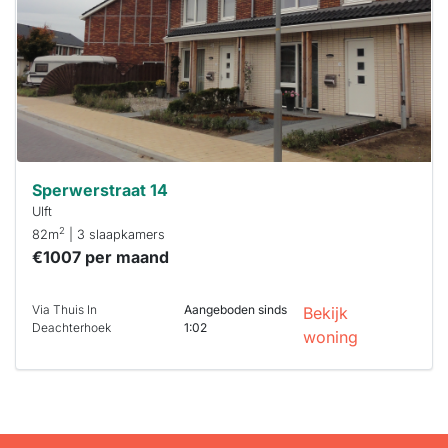
binnen 15
minuten
reageren.
Stekkies helpt
je hierbij!
Sperwerstraat 14
Ulft
2
82m
| 3 slaapkamers
€1007 per maand
Via Thuis In
Aangeboden sinds
Bekijk
Deachterhoek
1:02
woning