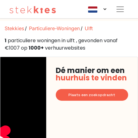
Stekkies
Particuliere-Woningen
Ulft
1
particuliere woningen in ulft , gevonden vanaf
€1007 op
1000+
verhuurwebsites
Dé manier om een
huurhuis te vinden
Plaats een zoekopdracht