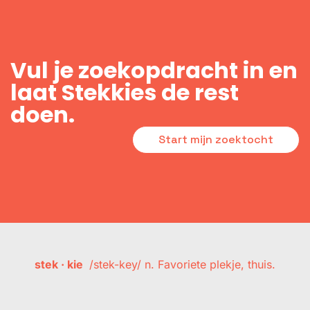
Vul je zoekopdracht in en
laat Stekkies de rest
doen.
Start mijn zoektocht
stek · kie
/stek-key/ n. Favoriete plekje, thuis.