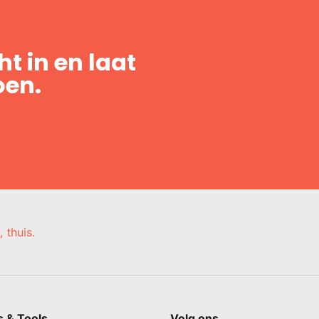
t in en laat
oen.
, thuis.
s & Tools
Volg ons