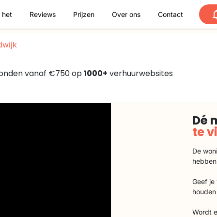
 het
Reviews
Prijzen
Over ons
Contact
wijk
gevonden vanaf €750 op
1000+
verhuurwebsites
Dé 
te 
De woni
hebben
Geef je
houden 
Wordt e