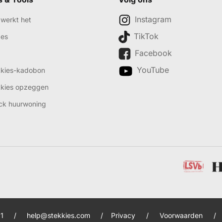
Instagram
werkt het
TikTok
des
Facebook
YouTube
kkies-kadobon
kkies opzeggen
ck huurwoning
1
/
help@stekkies.com
/
Privacy
/
Voorwaarden
/