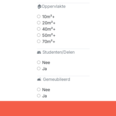
🏠Oppervlakte
10m²+
20m²+
40m²+
50m²+
70m²+
👥 Studenten/Delen
Nee
Ja
🛋 Gemeubileerd
Nee
Ja