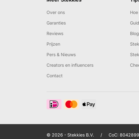
Over ons
Hoe 
Garanties
Gui
Reviews
Blog
Prijzen
Ste
Pers & Nieuws
Ste
Creators en influencers
Che
Contact
© 2026 - Stekkies B.V.
/
CoC: 8042899