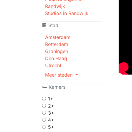
Randwijk
Studios in Randwijk
🏢 Stad
Amsterdam
Rotterdam
Groningen
Den Haag
Utrecht
Meer steden
🛏 Kamers
1+
2+
3+
4+
5+