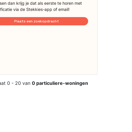
sen dan krijg je dat als eerste te horen met
ificatie via de Stekkies-app of email!
Plaats een zoekopdracht
aat 0 - 20 van
0 particuliere-woningen