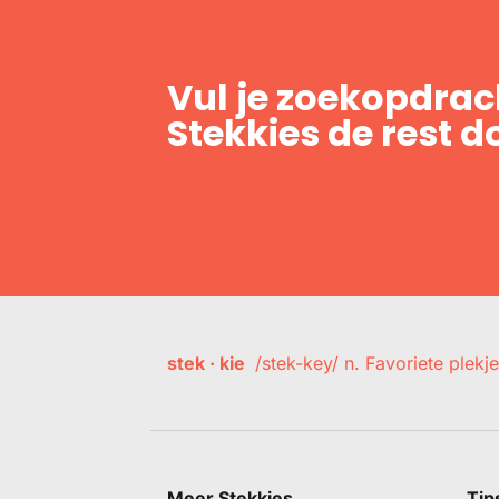
Vul je zoekopdrach
Stekkies de rest d
stek · kie
/stek-key/ n. Favoriete plekje
Meer Stekkies
Tip