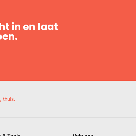
t in en laat
oen.
, thuis.
s & Tools
Volg ons