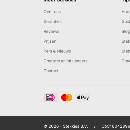
Over ons
Hoe 
Garanties
Gui
Reviews
Blog
Prijzen
Ste
Pers & Nieuws
Ste
Creators en influencers
Che
Contact
© 2026 - Stekkies B.V.
/
CoC: 8042899