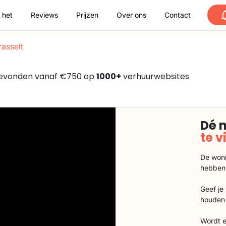
 het
Reviews
Prijzen
Over ons
Contact
asselt
, gevonden vanaf €750 op
1000+
verhuurwebsites
Dé 
te 
De woni
hebben
Geef je
houden 
Wordt e