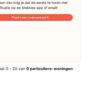
sen dan krijg je dat als eerste te horen met
ificatie via de Stekkies-app of email!
Plaats een zoekopdracht
aat 0 - 20 van
0 particuliere-woningen