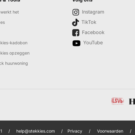
Instagram
werkt het
TikTok
des
Facebook
YouTube
kkies-kadobon
kkies opzeggen
ck huurwoning
1
/
help@stekkies.com
/
Privacy
/
Voorwaarden
/