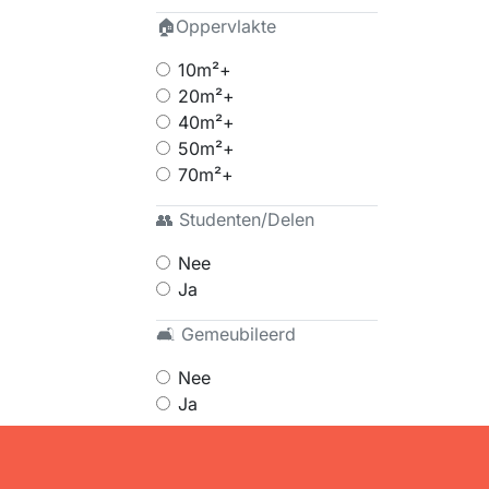
🏠Oppervlakte
10m²+
20m²+
40m²+
50m²+
70m²+
👥 Studenten/Delen
Nee
Ja
🛋 Gemeubileerd
Nee
Ja