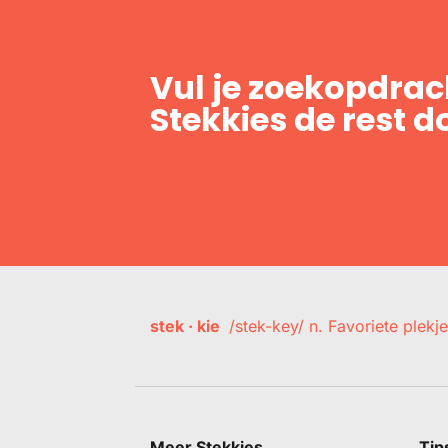
Vul je zoekopdrach
Stekkies de rest d
stek · kie
/stek-key/ n. Favoriete plekje
Meer Stekkies
Tip