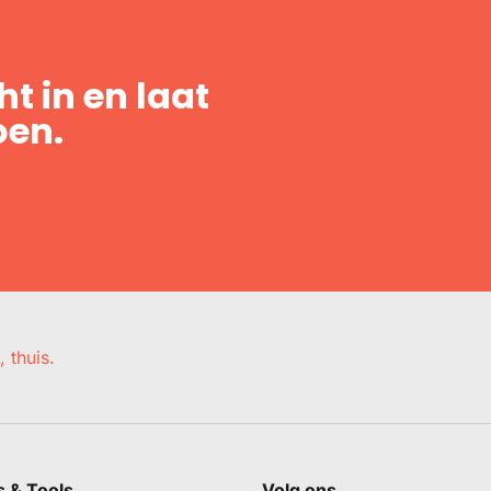
t in en laat
oen.
, thuis.
s & Tools
Volg ons