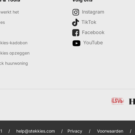
Instagram
werkt het
TikTok
des
Facebook
YouTube
kkies-kadobon
kkies opzeggen
ck huurwoning
1
/
help@stekkies.com
/
Privacy
/
Voorwaarden
/