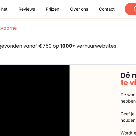
 het
Reviews
Prijzen
Over ons
Contact
voorne
, gevonden vanaf €750 op
1000+
verhuurwebsites
Dé 
te 
De woni
hebben
Geef je
houden 
Wordt e