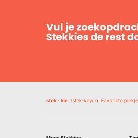
Vul je zoekopdrach
Stekkies de rest d
stek · kie
/stek-key/ n. Favoriete plekje
Meer Stekkies
Tip