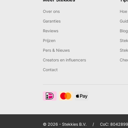
Over ons
Hoe 
Garanties
Gui
Reviews
Blog
Prijzen
Ste
Pers & Nieuws
Ste
Creators en influencers
Che
Contact
© 2026 - Stekkies B.V.
/
CoC: 8042899