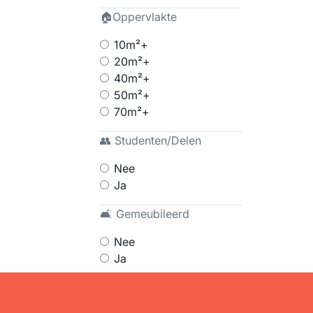
🏠Oppervlakte
10m²+
20m²+
40m²+
50m²+
70m²+
👥 Studenten/Delen
Nee
Ja
🛋 Gemeubileerd
Nee
Ja