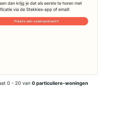
sen dan krijg je dat als eerste te horen met
ificatie via de Stekkies-app of email!
Plaats een zoekopdracht
aat 0 - 20 van
0 particuliere-woningen