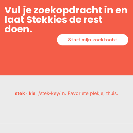
Vul je zoekopdracht in en
laat Stekkies de rest
doen.
Start mijn zoektocht
stek · kie
/stek-key/ n. Favoriete plekje, thuis.