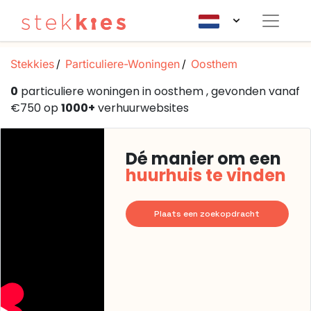
Stekkies
Particuliere-Woningen
Oosthem
0
particuliere woningen in oosthem , gevonden vanaf
€750 op
1000+
verhuurwebsites
Dé manier om een
huurhuis te vinden
Plaats een zoekopdracht