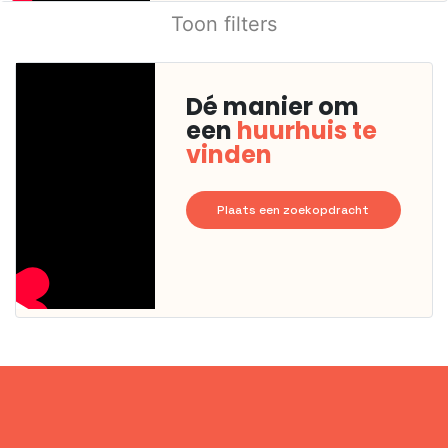
Toon filters
Dé manier om
een
huurhuis te
vinden
Plaats een zoekopdracht