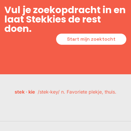
Vul je zoekopdracht in en
laat Stekkies de rest
doen.
Start mijn zoektocht
stek · kie
/stek-key/ n. Favoriete plekje, thuis.