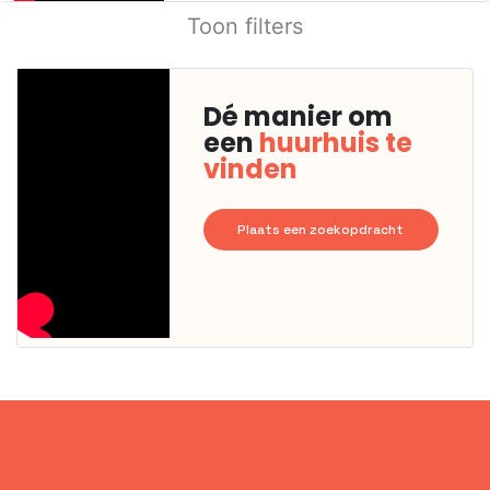
Toon filters
Dé manier om
een
huurhuis te
vinden
Plaats een zoekopdracht