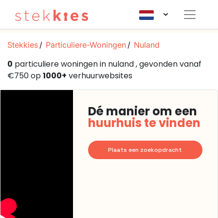
Stekkies
Particuliere-Woningen
Nuland
0
particuliere woningen in nuland , gevonden vanaf
€750 op
1000+
verhuurwebsites
Dé manier om een
huurhuis te vinden
Plaats een zoekopdracht