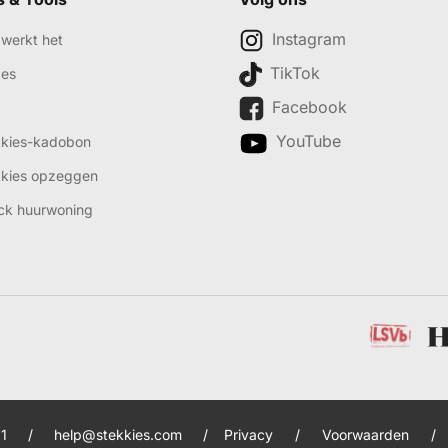
Instagram
werkt het
TikTok
des
Facebook
YouTube
kkies-kadobon
kkies opzeggen
ck huurwoning
1
/
help@stekkies.com
/
Privacy
/
Voorwaarden
/