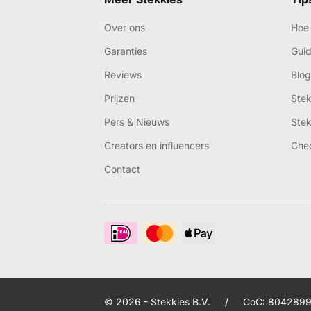
Over ons
Hoe 
Garanties
Gui
Reviews
Blog
Prijzen
Ste
Pers & Nieuws
Ste
Creators en influencers
Che
Contact
© 2026 - Stekkies B.V.
/
CoC: 8042899