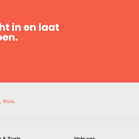
t in en laat
oen.
, thuis.
s & Tools
Volg ons