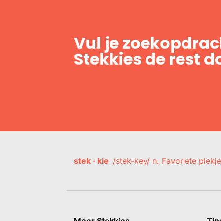
Vul je zoekopdrach
Stekkies de rest d
stek · kie
/stek-key/ n. Favoriete plekje
Meer Stekkies
Tip