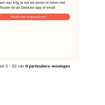
sen dan krijg je dat als eerste te horen met
ificatie via de Stekkies-app of email!
Plaats een zoekopdracht
aat 0 - 20 van
0 particuliere-woningen