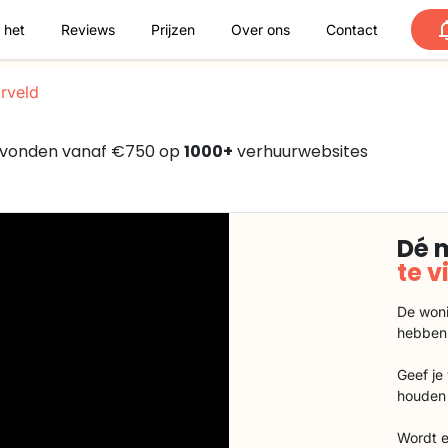
 het
Reviews
Prijzen
Over ons
Contact
rveld
gevonden vanaf €750 op
1000+
verhuurwebsites
Dé 
te 
De woni
hebben
Geef je
houden 
Wordt e