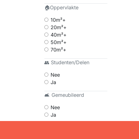
🏠Oppervlakte
10m²+
20m²+
40m²+
50m²+
70m²+
👥 Studenten/Delen
Nee
Ja
🛋 Gemeubileerd
Nee
Ja