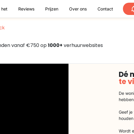
 het
Reviews
Prijzen
Over ons
Contact
ck
vonden vanaf €750 op
1000+
verhuurwebsites
Dé 
te 
De woni
hebben
Geef je
houden 
Wordt e