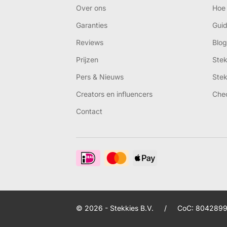
Over ons
Hoe 
Garanties
Gui
Reviews
Blog
Prijzen
Ste
Pers & Nieuws
Ste
Creators en influencers
Che
Contact
© 2026 - Stekkies B.V.
/
CoC: 8042899