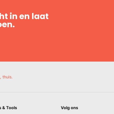
t in en laat
oen.
, thuis.
s & Tools
Volg ons