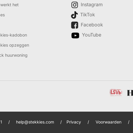
Instagram
werkt het
TikTok
des
Facebook
YouTube
kkies-kadobon
kkies opzeggen
ck huurwoning
1
/
help@stekkies.com
/
Privacy
/
Voorwaarden
/