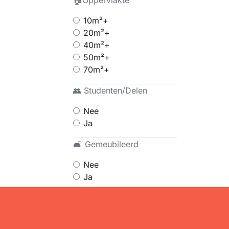
🏠Oppervlakte
10m²+
20m²+
40m²+
50m²+
70m²+
👥 Studenten/Delen
Nee
Ja
🛋 Gemeubileerd
Nee
Ja