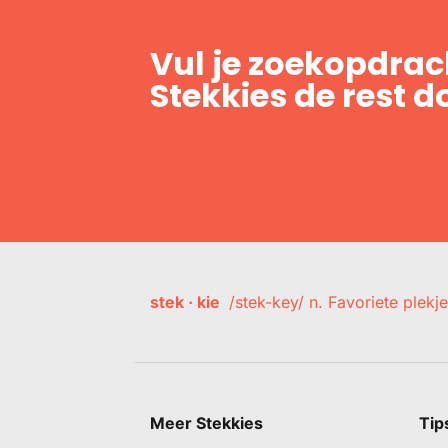
Vul je zoekopdrach
Stekkies de rest d
stek · kie
/stek-key/ n. Favoriete plekje
Meer Stekkies
Tip