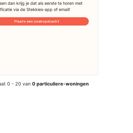
sen dan krijg je dat als eerste te horen met
ificatie via de Stekkies-app of email!
Plaats een zoekopdracht
aat 0 - 20 van
0 particuliere-woningen