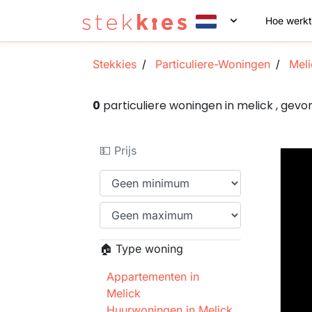
Hoe werkt
Stekkies
Particuliere-Woningen
Meli
0
particuliere woningen in melick , ge
💵 Prijs
🏠 Type woning
Appartementen in
Melick
Huurwoningen in Melick