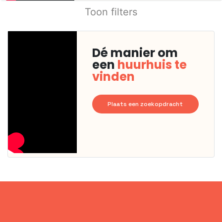
Toon filters
Dé manier om
een
huurhuis te
vinden
Plaats een zoekopdracht