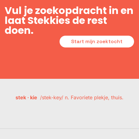
Vul je zoekopdracht in en
laat Stekkies de rest
doen.
Start mijn zoektocht
stek · kie
/stek-key/ n. Favoriete plekje, thuis.