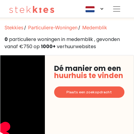
Stekkies
Particuliere-Woningen
Medemblik
0
particuliere woningen in medemblik , gevonden
vanaf €750 op
1000+
verhuurwebsites
Dé manier om een
huurhuis te vinden
Plaats een zoekopdracht