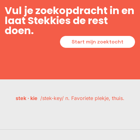
Vul je zoekopdracht in en
laat Stekkies de rest
doen.
Start mijn zoektocht
stek · kie
/stek-key/ n. Favoriete plekje, thuis.