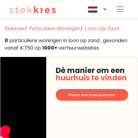
Stekkies
Particuliere-Woningen
Loon-Op-Zand
0
particuliere woningen in loon op zand , gevonden
vanaf €750 op
1000+
verhuurwebsites
Dé manier om een
huurhuis te vinden
Plaats een zoekopdracht