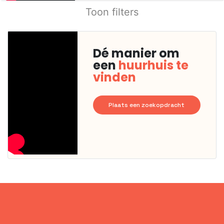
Toon filters
Dé manier om
een
huurhuis te
vinden
Plaats een zoekopdracht