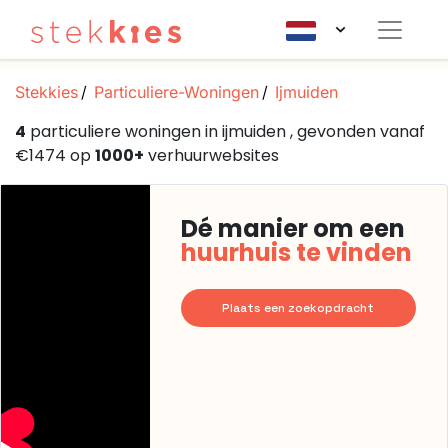
Stekkies
Particuliere-Woningen
Ijmuiden
4
particuliere woningen in ijmuiden , gevonden vanaf
€1474 op
1000+
verhuurwebsites
Dé manier om een
huurhuis te vinden
Plaats een zoekopdracht