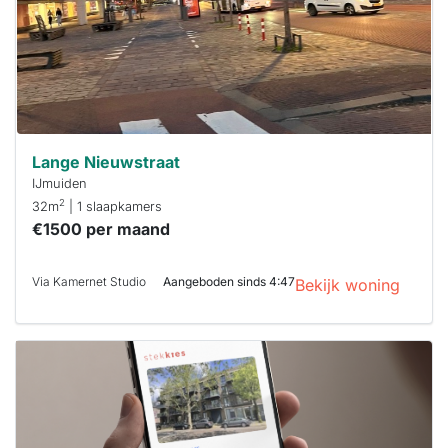
reageren.
Stekkies helpt
je hierbij!
Lange Nieuwstraat
IJmuiden
2
32m
| 1 slaapkamers
€1500 per maand
Via Kamernet Studio
Aangeboden sinds 4:47
Bekijk woning