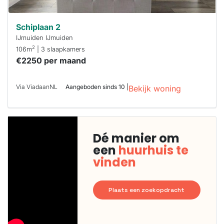
Schiplaan 2
IJmuiden IJmuiden
2
106m
| 3 slaapkamers
€2250 per maand
Via ViadaanNL
Aangeboden sinds 10 |
Bekijk woning
Dé manier om
een
huurhuis te
vinden
Plaats een zoekopdracht