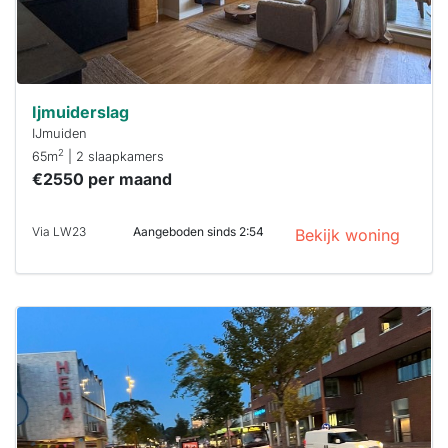
Ijmuiderslag
IJmuiden
2
65m
| 2 slaapkamers
€2550 per maand
Via LW23
Aangeboden sinds 2:54
Bekijk woning
Deze woning
is
waarschijnlijk
al verhuurd
Om kans te
maken moet je
binnen 15
minuten