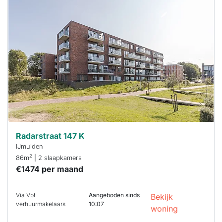
Deze woning
is
waarschijnlijk
al verhuurd
Om kans te
maken moet je
binnen 15
minuten
reageren.
Stekkies helpt
je hierbij!
Radarstraat 147 K
IJmuiden
2
86m
| 2 slaapkamers
€1474 per maand
Via Vbt
Aangeboden sinds
Bekijk
verhuurmakelaars
10:07
woning