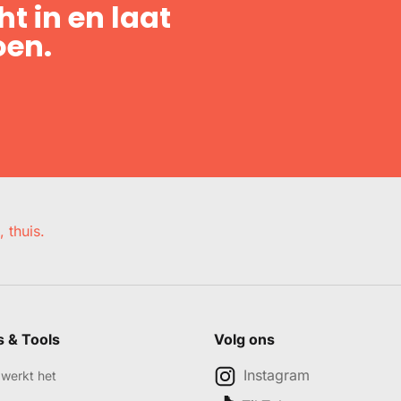
t in en laat
oen.
, thuis.
s & Tools
Volg ons
Instagram
werkt het