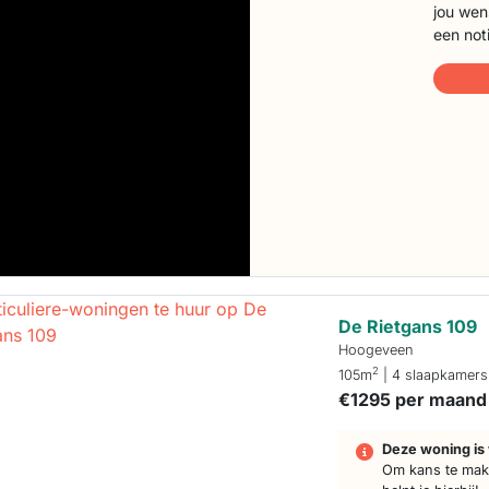
jou wen
een not
De Rietgans 109
Hoogeveen
2
105m
| 4 slaapkamers
€1295 per maand
Deze woning is 
Om kans te make