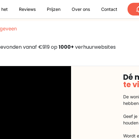
 het
Reviews
Prijzen
Over ons
Contact
geveen
 gevonden vanaf €919 op
1000+
verhuurwebsites
Dé 
te 
De woni
hebben
Geef je
houden 
Wordt e