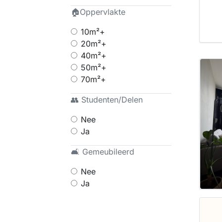
🏠Oppervlakte
10m²+
20m²+
40m²+
50m²+
70m²+
👥 Studenten/Delen
Nee
Ja
🛋 Gemeubileerd
Nee
Ja