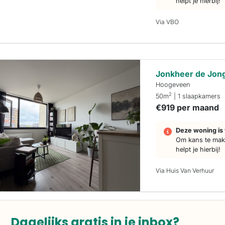
helpt je hierbij!
Via VBO
Jonkheer de Jong
Hoogeveen
2
50m
| 1 slaapkamers
€919 per maand
Deze woning is 
Om kans te make
helpt je hierbij!
Via Huis Van Verhuur
Dagelijks gratis in je inbox?