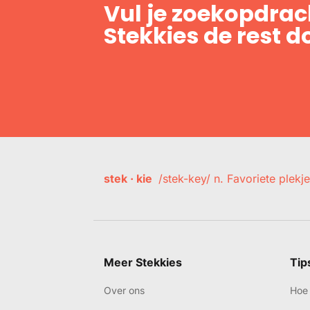
Vul je zoekopdrach
Stekkies de rest d
stek · kie
/stek-key/ n. Favoriete plekje
Meer Stekkies
Tip
Over ons
Hoe 