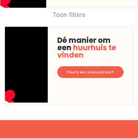
Toon filters
Dé manier om
een
huurhuis te
vinden
Plaats een zoekopdracht