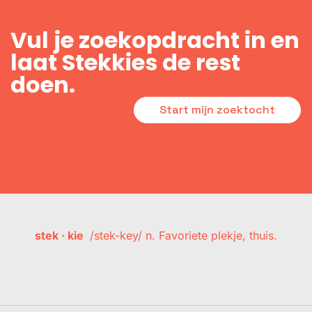
Vul je zoekopdracht in en
laat Stekkies de rest
doen.
Start mijn zoektocht
stek · kie
/stek-key/ n. Favoriete plekje, thuis.