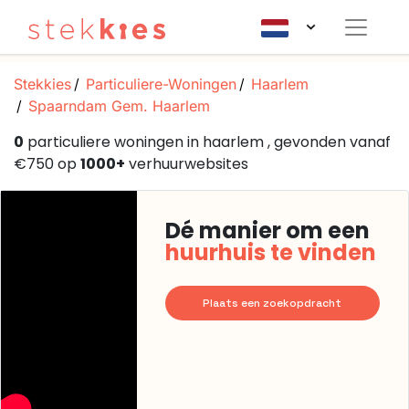
Stekkies
Particuliere-Woningen
Haarlem
Spaarndam Gem. Haarlem
0
particuliere woningen in haarlem , gevonden vanaf
€750 op
1000+
verhuurwebsites
Dé manier om een
huurhuis te vinden
Plaats een zoekopdracht