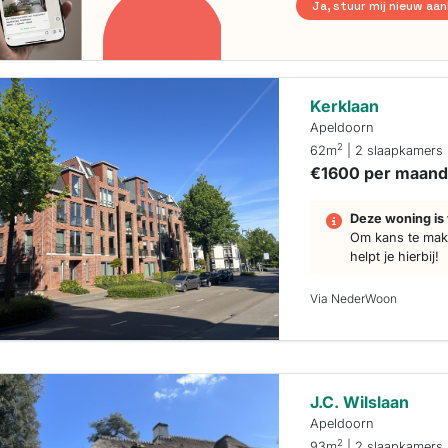
Ja, stuur mij nieuw aa
Kerklaan
Apeldoorn
2
62m
| 2 slaapkamers
€1600 per maan
Deze woning is 
Om kans te make
helpt je hierbij!
Via NederWoon
J.C. Wilslaan
Apeldoorn
2
93m
| 2 slaapkamers