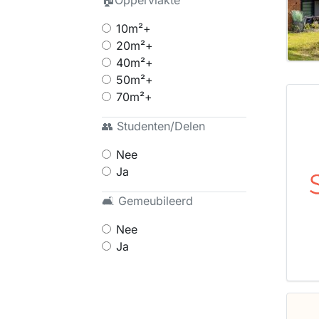
🏠Oppervlakte
10m²+
20m²+
40m²+
50m²+
70m²+
👥 Studenten/Delen
Nee
Ja
🛋 Gemeubileerd
Nee
Ja