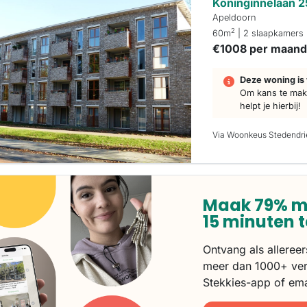
Koninginnelaan 
Apeldoorn
2
60m
| 2 slaapkamers
€1008 per maan
Deze woning is 
Om kans te make
helpt je hierbij!
Via Woonkeus Stedendr
Maak 79% m
15 minuten 
Ontvang als alleree
meer dan 1000+ ver
Stekkies-app of ema