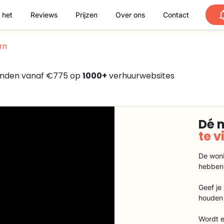
 het
Reviews
Prijzen
Over ons
Contact
rn
vonden vanaf €775 op
1000+
verhuurwebsites
Dé 
te 
De woni
hebben
Geef je
houden 
Wordt e