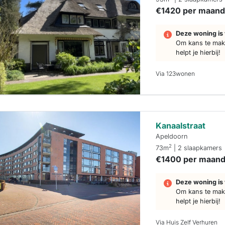
€1420 per maan
Deze woning is 
Om kans te make
helpt je hierbij!
Via 123wonen
Kanaalstraat
Apeldoorn
2
73m
| 2 slaapkamers
€1400 per maan
Deze woning is 
Om kans te make
helpt je hierbij!
Via Huis Zelf Verhuren