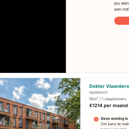
jou wen
een not
Dokter Vlaandere
Apeldoorn
2
56m
| 1 slaapkamers
€1214 per maand
Deze woning is 
Om kans te make