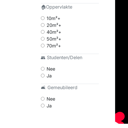
🏠Oppervlakte
10m²+
20m²+
40m²+
50m²+
70m²+
👥 Studenten/Delen
Nee
Ja
🛋 Gemeubileerd
Nee
Ja