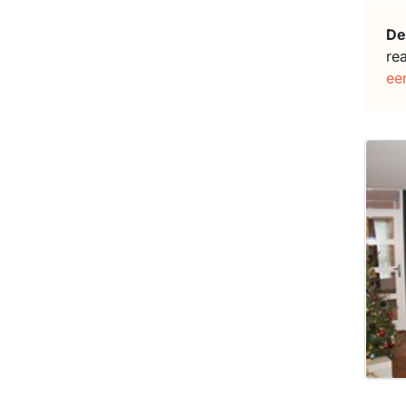
De
re
ee