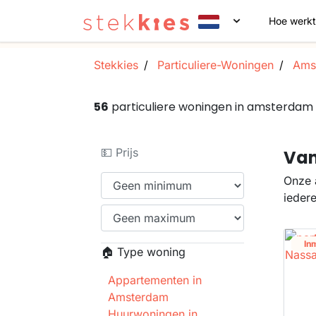
Hoe werkt
Stekkies
Particuliere-Woningen
Ams
56
particuliere woningen in amsterdam
💵 Prijs
Van
Onze 
ieder
In
🏠 Type woning
Appartementen in
Amsterdam
Huurwoningen in