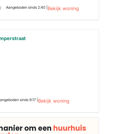
j
Aangeboden sinds 2:40 |
Bekijk woning
emperstraat
angeboden sinds 9:17 |
Bekijk woning
manier om een
huurhuis