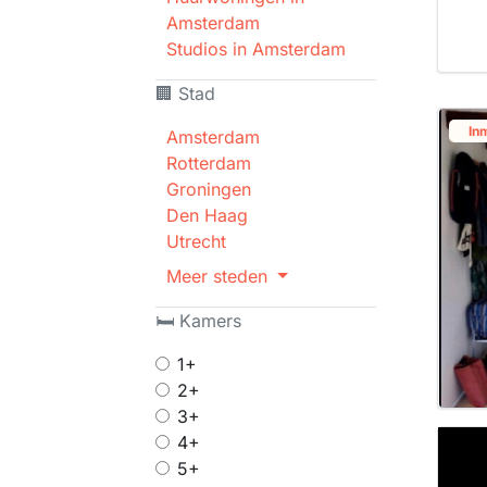
Amsterdam
Studios in Amsterdam
🏢 Stad
In
Amsterdam
Rotterdam
Groningen
Den Haag
Utrecht
Meer steden
🛏 Kamers
1+
2+
3+
4+
5+