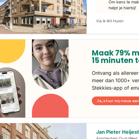
Om kans te make
helpt je hierbij!
Via Ik Wil Huren
Maak 79% m
15 minuten 
Ontvang als alleree
meer dan 1000+ ver
Stekkies-app of ema
Ja, stuur mij nieuw aa
Jan Pieter Heijes
Amsterdam Oud-West