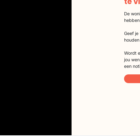
te 
De woni
hebben
Geef je
houden 
Wordt e
jou wen
een not