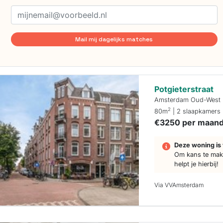
Mail mij dagelijks matches
Potgieterstraat
Amsterdam Oud-West
2
80m
| 2 slaapkamers
€3250 per maan
Deze woning is 
Om kans te make
helpt je hierbij!
Via VVAmsterdam