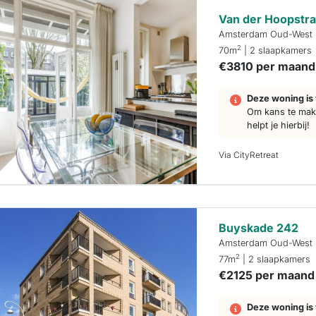
Van der Hoopstra
Amsterdam Oud-West
2
70m
| 2 slaapkamers
€3810 per maand
Deze woning is 
Om kans te make
helpt je hierbij!
Via CityRetreat
Buyskade 242
Amsterdam Oud-West
2
77m
| 2 slaapkamers
€2125 per maand
Deze woning is 