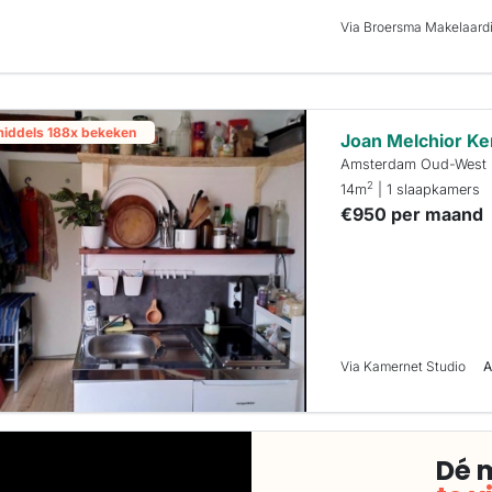
Via Broersma Makelaardi
middels 188x bekeken
Joan Melchior K
Amsterdam Oud-West
2
14m
| 1 slaapkamers
€950 per maand
Via Kamernet Studio
A
Dé 