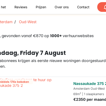
 het
Reviews
Prijzen
Over ons
Contact
terdam
Oud-West
 , gevonden vanaf €870 op
1000+
verhuurwebsites
daag, Friday 7 August
abonnees krijgen als eerste nieuwe woningen doorgestuurd.
een.
middels 174x bekeken
Nassaukade 375 
Amsterdam Oud-West
2
69m
| 1 slaapkamers
€2350 per maan