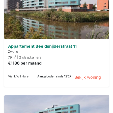
minuten
reageren.
Stekkies helpt
je hierbij!
Appartement Beeldsnijderstraat 11
Zwolle
2
79m
| 2 slaapkamers
€1186 per maand
Via Ik Wil Huren
Aangeboden sinds 12:27
Bekijk woning
Deze woning
is
waarschijnlijk