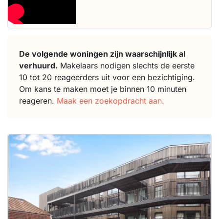
De volgende woningen zijn waarschijnlijk al
verhuurd.
Makelaars nodigen slechts de eerste
10 tot 20 reageerders uit voor een bezichtiging.
Om kans te maken moet je binnen 10 minuten
reageren.
Maak een zoekopdracht aan.
Deze woning
is
waarschijnlijk
al verhuurd
Om kans te
maken moet je
binnen 15
minuten
reageren.
Stekkies helpt
je hierbij!