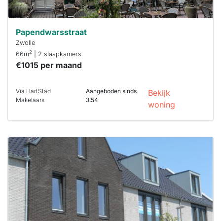
Papendwarsstraat
Zwolle
2
66m
| 2 slaapkamers
€1015 per maand
Via HartStad
Aangeboden sinds
Bekijk
Makelaars
3:54
woning
Deze woning
is
waarschijnlijk
al verhuurd
Om kans te
maken moet je
binnen 15
minuten
reageren.
Stekkies helpt