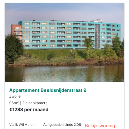
Deze woning
is
waarschijnlijk
al verhuurd
Om kans te
maken moet je
binnen 15
minuten
reageren.
Stekkies helpt
je hierbij!
Appartement Beeldsnijderstraat 9
Zwolle
2
96m
| 2 slaapkamers
€1288 per maand
Via Ik Wil Huren
Aangeboden sinds 2:08
Bekijk woning