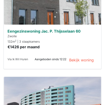
je hierbij!
Eengezinswoning Jac. P. Thijsselaan 60
Zwolle
2
132m
| 3 slaapkamers
€1426 per maand
Via Ik Wil Huren
Aangeboden sinds 12:22
Bekijk woning
Deze woning
is
waarschijnlijk
al verhuurd
Om kans te
maken moet je
binnen 15