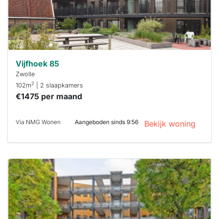
Vijfhoek 85
Zwolle
2
102m
| 2 slaapkamers
€1475 per maand
Via NMG Wonen
Aangeboden sinds 9:56
Bekijk woning
Deze woning
is
waarschijnlijk
al verhuurd
Om kans te
maken moet je
binnen 15