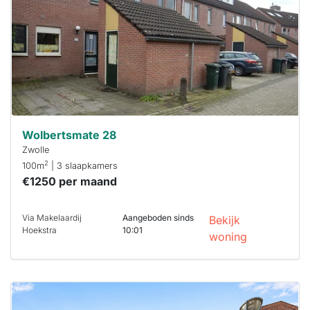
Om kans te
maken moet je
binnen 15
minuten
reageren.
Stekkies helpt
je hierbij!
Wolbertsmate 28
Zwolle
2
100m
| 3 slaapkamers
€1250 per maand
Via Makelaardij
Aangeboden sinds
Bekijk
Hoekstra
10:01
woning
Deze woning