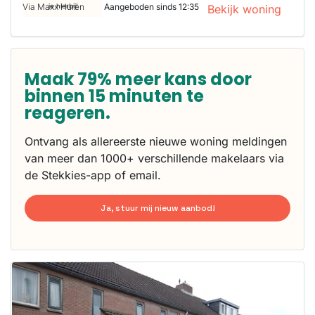
Via Maxx Huren
Aangeboden sinds 12:35
je hierbij!
Bekijk woning
Maak 79% meer kans door
binnen 15 minuten te
reageren.
Ontvang als allereerste nieuwe woning meldingen
van meer dan 1000+ verschillende makelaars via
de Stekkies-app of email.
Ja, stuur mij nieuw aanbod!
Deze woning
is
waarschijnlijk
al verhuurd