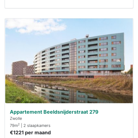
Deze woning
is
waarschijnlijk
al verhuurd
Om kans te
maken moet je
binnen 15
minuten
reageren.
Stekkies helpt
je hierbij!
Appartement Beeldsnijderstraat 279
Zwolle
2
79m
| 2 slaapkamers
€1221 per maand