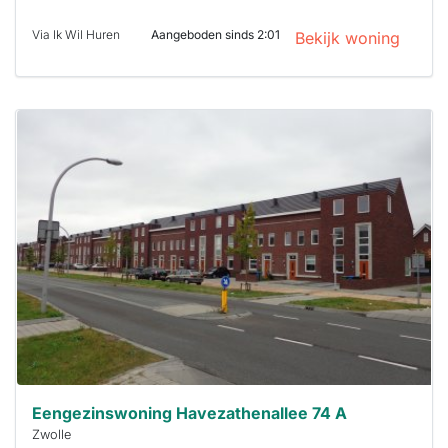
Via Ik Wil Huren
Aangeboden sinds 2:01
Bekijk woning
Deze woning
is
waarschijnlijk
al verhuurd
Om kans te
maken moet je
binnen 15
minuten
reageren.
Stekkies helpt
je hierbij!
Eengezinswoning Havezathenallee 74 A
Zwolle