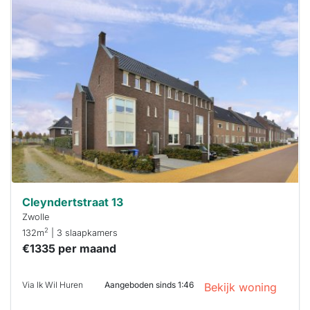
Deze woning
is
waarschijnlijk
al verhuurd
Om kans te
maken moet je
binnen 15
minuten
reageren.
Stekkies helpt
je hierbij!
Cleyndertstraat 13
Zwolle
2
132m
| 3 slaapkamers
€1335 per maand
Via Ik Wil Huren
Aangeboden sinds 1:46
Bekijk woning