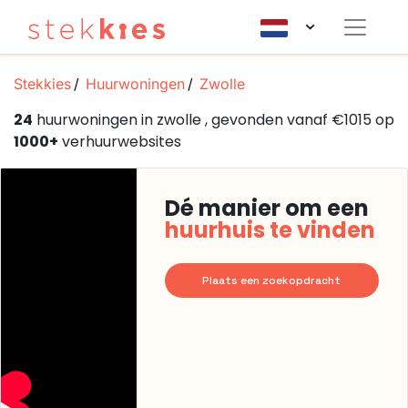
Stekkies
Huurwoningen
Zwolle
24
huurwoningen in zwolle , gevonden vanaf €1015 op
1000+
verhuurwebsites
Dé manier om een
huurhuis te vinden
Plaats een zoekopdracht