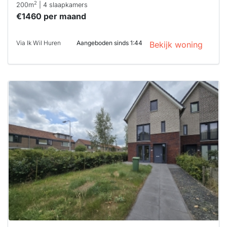
2
200m
| 4 slaapkamers
€1460 per maand
Via Ik Wil Huren
Aangeboden sinds 1:44
Bekijk woning
Deze woning
is
waarschijnlijk
al verhuurd
Om kans te
maken moet je
binnen 15
minuten
reageren.
Stekkies helpt
je hierbij!