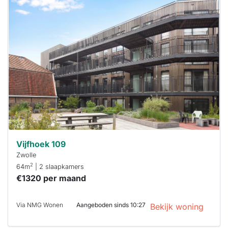
Deze woning
is
waarschijnlijk
al verhuurd
Om kans te
maken moet je
binnen 15
minuten
reageren.
Stekkies helpt
je hierbij!
Vijfhoek 109
Zwolle
2
64m
| 2 slaapkamers
€1320 per maand
Via NMG Wonen
Aangeboden sinds 10:27
Bekijk woning