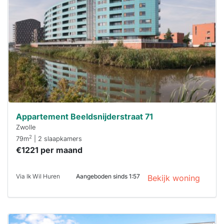
al verhuurd
Om kans te
maken moet je
binnen 15
minuten
reageren.
Stekkies helpt
je hierbij!
Appartement Beeldsnijderstraat 71
Zwolle
2
79m
| 2 slaapkamers
€1221 per maand
Via Ik Wil Huren
Aangeboden sinds 1:57
Bekijk woning