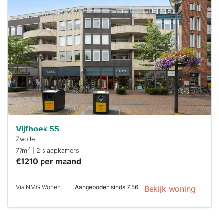
is
waarschijnlijk
al verhuurd
Om kans te
maken moet je
binnen 15
minuten
reageren.
Stekkies helpt
je hierbij!
Vijfhoek 55
Zwolle
2
77m
| 2 slaapkamers
€1210 per maand
Via NMG Wonen
Aangeboden sinds 7:56
Bekijk woning