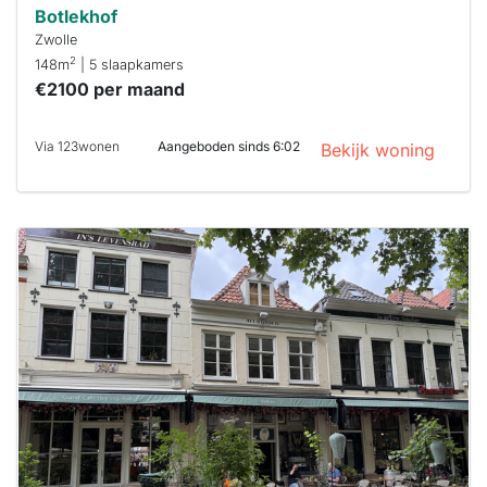
Botlekhof
Zwolle
2
148m
| 5 slaapkamers
€2100 per maand
Via 123wonen
Aangeboden sinds 6:02
Bekijk woning
Deze woning
is
waarschijnlijk
al verhuurd
Om kans te
maken moet je
binnen 15
minuten
reageren.
Stekkies helpt
je hierbij!