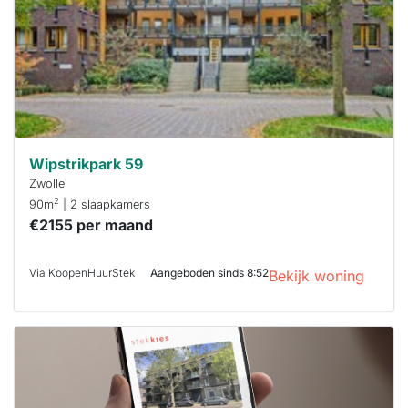
minuten
reageren.
Stekkies helpt
je hierbij!
Wipstrikpark 59
Zwolle
2
90m
| 2 slaapkamers
€2155 per maand
Via KoopenHuurStek
Aangeboden sinds 8:52
Bekijk woning