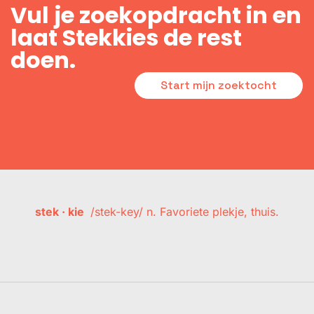
Vul je zoekopdracht in en
laat Stekkies de rest
doen.
Start mijn zoektocht
stek · kie
/stek-key/ n. Favoriete plekje, thuis.