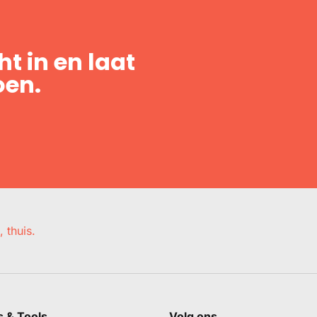
t in en laat
oen.
, thuis.
s & Tools
Volg ons