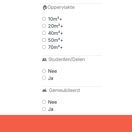
🏠Oppervlakte
10m²+
20m²+
40m²+
50m²+
70m²+
👥 Studenten/Delen
Nee
Ja
🛋 Gemeubileerd
Nee
Ja