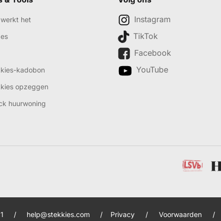
Instagram
werkt het
TikTok
des
Facebook
YouTube
kkies-kadobon
kkies opzeggen
ck huurwoning
1
/
help@stekkies.com
/
Privacy
/
Voorwaarden
/