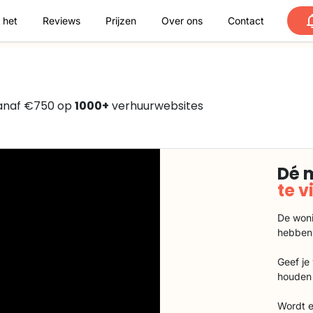
 het
Reviews
Prijzen
Over ons
Contact
vanaf €750 op
1000+
verhuurwebsites
Dé 
te 
De woni
hebben
Geef je
houden 
Wordt e