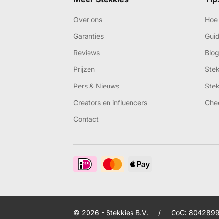
Over ons
Hoe 
Garanties
Gui
Reviews
Blog
Prijzen
Ste
Pers & Nieuws
Ste
Creators en influencers
Che
Contact
© 2026 - Stekkies B.V.
/
CoC: 8042899