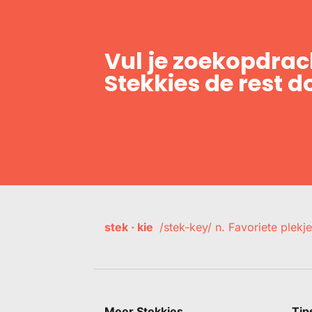
Vul je zoekopdrach
Stekkies de rest d
stek · kie
/stek-key/ n. Favoriete plekje
Meer Stekkies
Tip