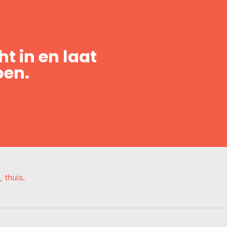
t in en laat
oen.
, thuis.