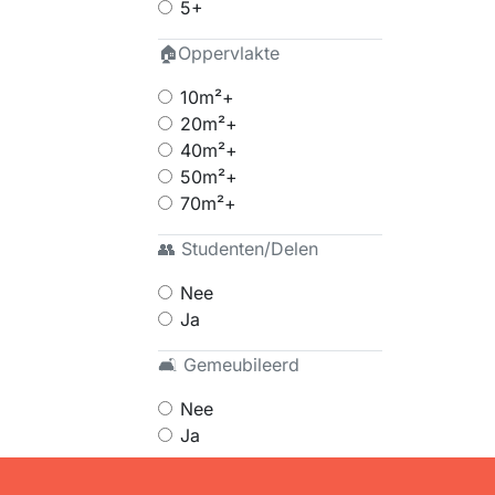
5+
🏠Oppervlakte
10m²+
20m²+
40m²+
50m²+
70m²+
👥 Studenten/Delen
Nee
Ja
🛋 Gemeubileerd
Nee
Ja