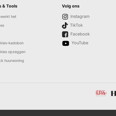
s & Tools
Volg ons
Instagram
werkt het
TikTok
des
Facebook
YouTube
kkies-kadobon
kkies opzeggen
ck huurwoning