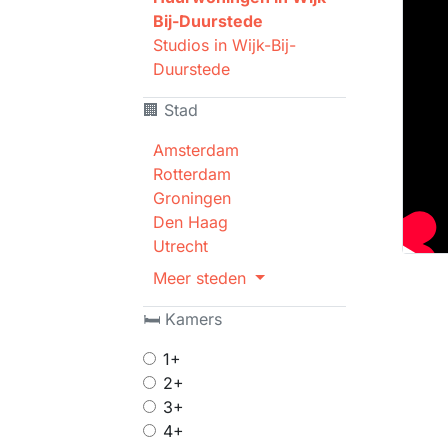
Bij-Duurstede
Studios in Wijk-Bij-
Duurstede
🏢 Stad
Amsterdam
Rotterdam
Groningen
Den Haag
Utrecht
Meer steden
🛏 Kamers
1+
2+
3+
4+