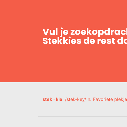
Vul je zoekopdrach
Stekkies de rest d
stek · kie
/stek-key/ n. Favoriete plekje