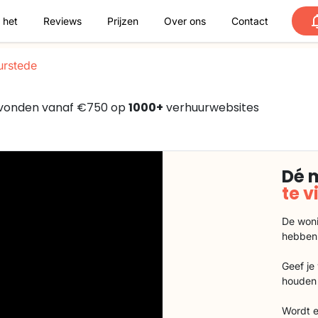
 het
Reviews
Prijzen
Over ons
Contact
urstede
 gevonden vanaf €750 op
1000+
verhuurwebsites
Dé 
te 
De woni
hebben
Geef je
houden 
Wordt e