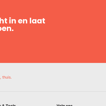
t in en laat
oen.
, thuis.
s & Tools
Volg ons