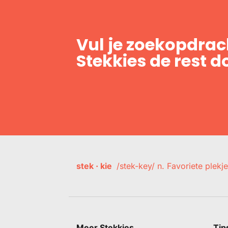
Vul je zoekopdrach
Stekkies de rest d
stek · kie
/stek-key/ n. Favoriete plekje
Meer Stekkies
Tip