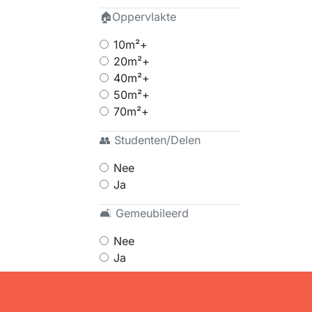
🏠Oppervlakte
10m²+
20m²+
40m²+
50m²+
70m²+
👥 Studenten/Delen
Nee
Ja
🛋 Gemeubileerd
Nee
Ja