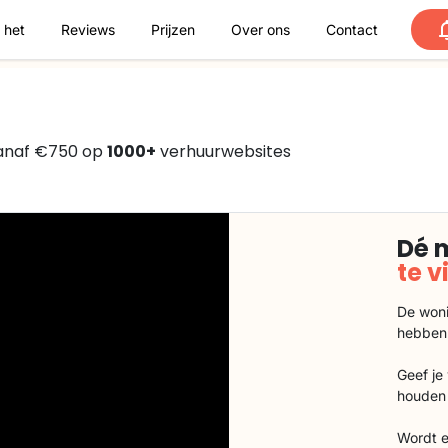
 het
Reviews
Prijzen
Over ons
Contact
vanaf €750 op
1000+
verhuurwebsites
Dé 
te 
De woni
hebben
Geef je
houden 
Wordt e