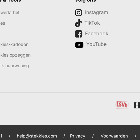
Instagram
werkt het
TikTok
des
Facebook
YouTube
kkies-kadobon
kkies opzeggen
ck huurwoning
1
/
help@stekkies.com
/
Privacy
/
Voorwaarden
/