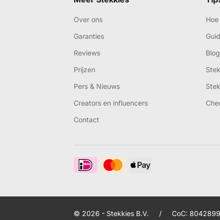
Over ons
Hoe 
Garanties
Gui
Reviews
Blog
Prijzen
Ste
Pers & Nieuws
Ste
Creators en influencers
Che
Contact
© 2026 - Stekkies B.V.
/
CoC: 8042899