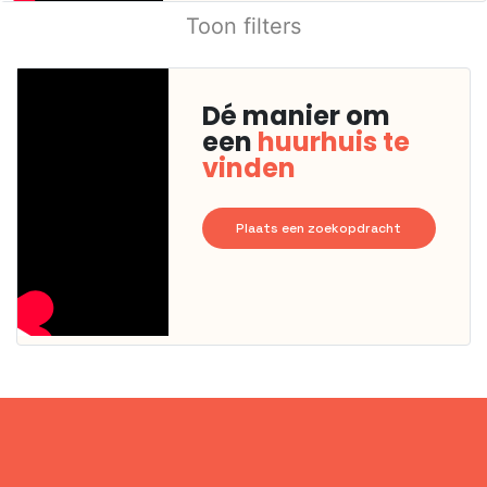
Toon filters
Dé manier om
een
huurhuis te
vinden
Plaats een zoekopdracht