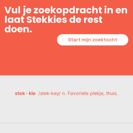
Vul je zoekopdracht in en
laat Stekkies de rest
doen.
Start mijn zoektocht
stek · kie
/stek-key/ n. Favoriete plekje, thuis.