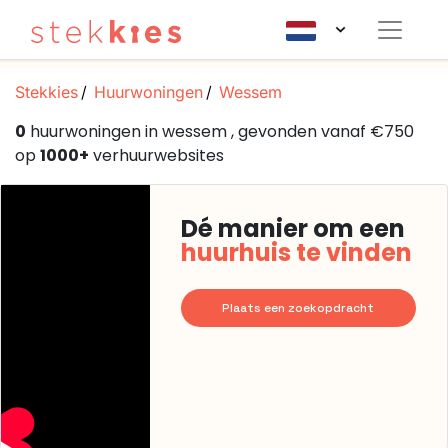
Stekkies
Huurwoningen
Wessem
0
huurwoningen in wessem , gevonden vanaf €750
op
1000+
verhuurwebsites
Dé manier om een
huurhuis te vinden
Plaats een zoekopdracht