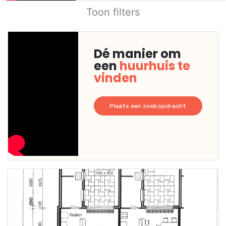
Toon filters
Dé manier om
een
huurhuis te
vinden
Plaats een zoekopdracht
Deze woning
is
waarschijnlijk
al verhuurd
Om kans te
maken moet je