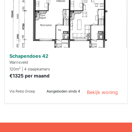
binnen 15
minuten
reageren.
Stekkies helpt
je hierbij!
Schapendoes 42
Warnsveld
2
120m
| 4 slaapkamers
€1325 per maand
Via Rebo Groep
Aangeboden sinds 4
Bekijk woning