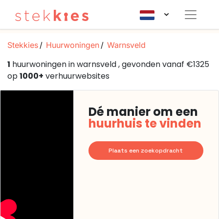
Stekkies
Huurwoningen
Warnsveld
1
huurwoningen in warnsveld , gevonden vanaf €1325
op
1000+
verhuurwebsites
Dé manier om een
huurhuis te vinden
Plaats een zoekopdracht