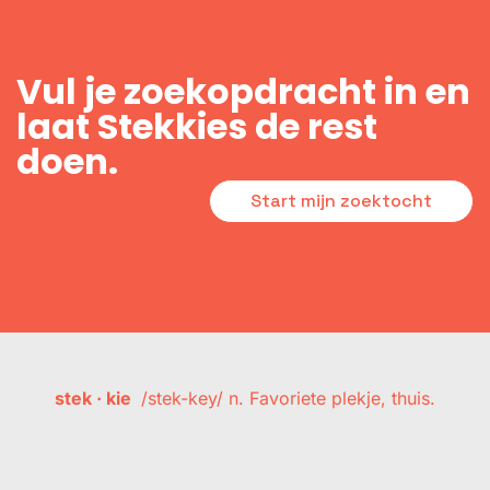
Vul je zoekopdracht in en
laat Stekkies de rest
doen.
Start mijn zoektocht
stek · kie
/stek-key/ n. Favoriete plekje, thuis.