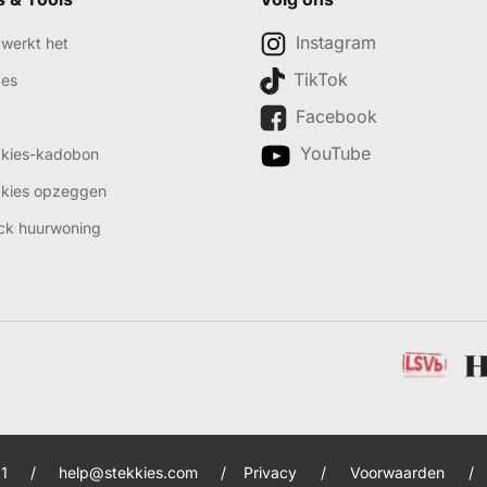
Instagram
werkt het
TikTok
des
Facebook
YouTube
kkies-kadobon
kkies opzeggen
ck huurwoning
1
/
help@stekkies.com
/
Privacy
/
Voorwaarden
/