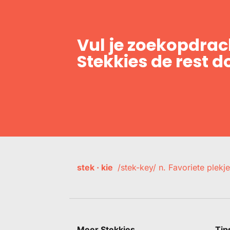
Vul je zoekopdrach
Stekkies de rest d
stek · kie
/stek-key/ n. Favoriete plekje
Meer Stekkies
Tip