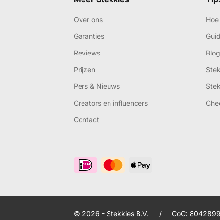
Over ons
Hoe 
Garanties
Gui
Reviews
Blog
Prijzen
Ste
Pers & Nieuws
Ste
Creators en influencers
Che
Contact
© 2026 - Stekkies B.V.
/
CoC: 8042899