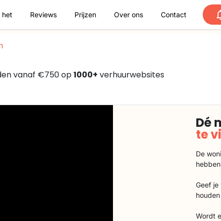
 het
Reviews
Prijzen
Over ons
Contact
n
nden vanaf €750 op
1000+
verhuurwebsites
Dé 
te 
De woni
hebben
Geef je
houden 
Wordt e