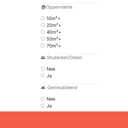
🏠Oppervlakte
10m²+
20m²+
40m²+
50m²+
70m²+
👥 Studenten/Delen
Nee
Ja
🛋 Gemeubileerd
Nee
Ja