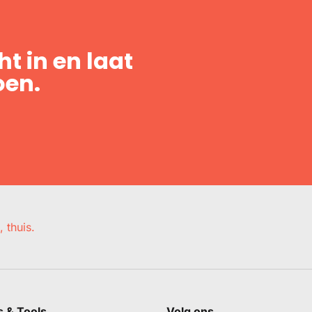
t in en laat
oen.
, thuis.
s & Tools
Volg ons