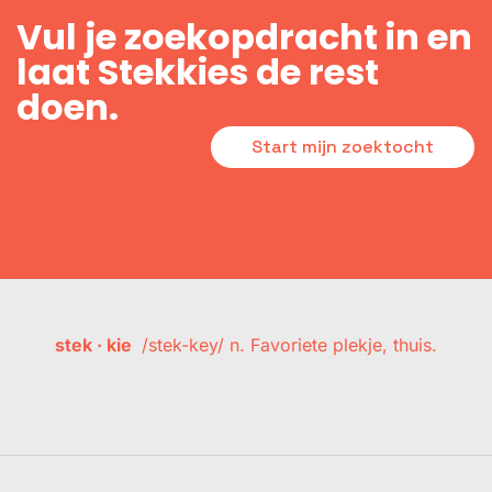
Vul je zoekopdracht in en
laat Stekkies de rest
doen.
Start mijn zoektocht
stek · kie
/stek-key/ n. Favoriete plekje, thuis.