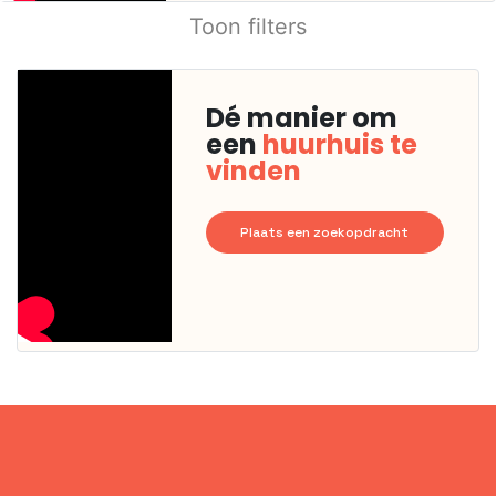
Toon filters
Dé manier om
een
huurhuis te
vinden
Plaats een zoekopdracht