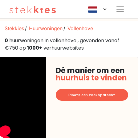
Stekkies
Huurwoningen
Vollenhove
0
huurwoningen in vollenhove , gevonden vanaf
€750 op
1000+
verhuurwebsites
Dé manier om een
huurhuis te vinden
Plaats een zoekopdracht