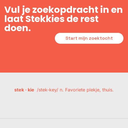
Vul je zoekopdracht in en
laat Stekkies de rest
doen.
Start mijn zoektocht
stek · kie
/stek-key/ n. Favoriete plekje, thuis.