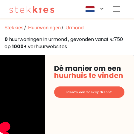
Stekkies
Huurwoningen
Urmond
0
huurwoningen in urmond , gevonden vanaf €750
op
1000+
verhuurwebsites
Dé manier om een
huurhuis te vinden
Plaats een zoekopdracht