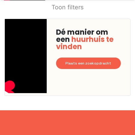
Toon filters
Dé manier om
een
huurhuis te
vinden
Plaats een zoekopdracht