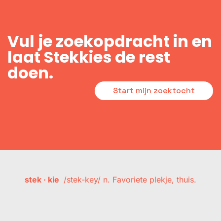
Vul je zoekopdracht in en
laat Stekkies de rest
doen.
Start mijn zoektocht
stek · kie
/stek-key/ n. Favoriete plekje, thuis.