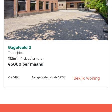
binnen 15
minuten
reageren.
Stekkies helpt
je hierbij!
Gagelveld 3
Terheijden
2
182m
| 4 slaapkamers
€5000 per maand
Via VBO
Aangeboden sinds 12:33
Bekijk woning