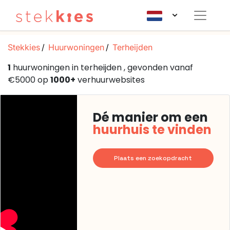
Stekkies
Huurwoningen
Terheijden
1
huurwoningen in terheijden , gevonden vanaf
€5000 op
1000+
verhuurwebsites
Dé manier om een
huurhuis te vinden
Plaats een zoekopdracht