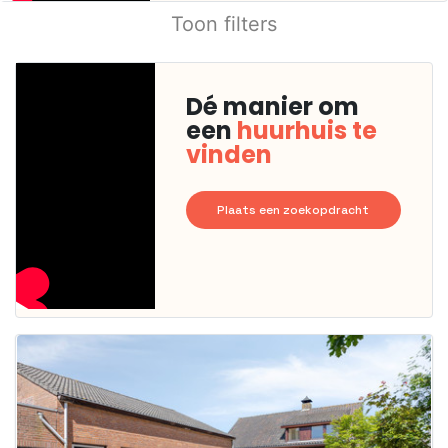
Toon filters
Dé manier om
een
huurhuis te
vinden
Plaats een zoekopdracht
Deze woning
is
waarschijnlijk
al verhuurd
Om kans te
maken moet je