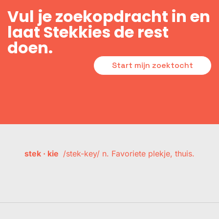
Vul je zoekopdracht in en
laat Stekkies de rest
doen.
Start mijn zoektocht
stek · kie
/stek-key/ n. Favoriete plekje, thuis.