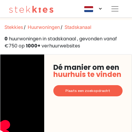
Stekkies
Huurwoningen
Stadskanaal
0
huurwoningen in stadskanaal , gevonden vanaf
€750 op
1000+
verhuurwebsites
Dé manier om een
huurhuis te vinden
Plaats een zoekopdracht