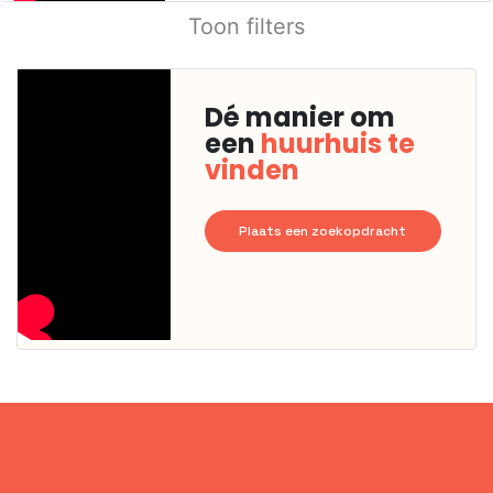
Toon filters
Dé manier om
een
huurhuis te
vinden
Plaats een zoekopdracht