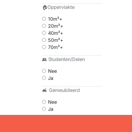
🏠Oppervlakte
10m²+
20m²+
40m²+
50m²+
70m²+
👥 Studenten/Delen
Nee
Ja
🛋 Gemeubileerd
Nee
Ja