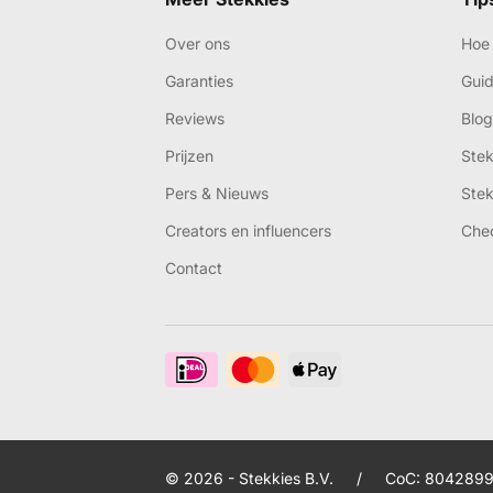
Over ons
Hoe 
Garanties
Gui
Reviews
Blog
Prijzen
Ste
Pers & Nieuws
Ste
Creators en influencers
Che
Contact
© 2026 - Stekkies B.V.
/
CoC: 8042899