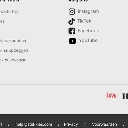
Instagram
werkt het
TikTok
des
Facebook
YouTube
kkies-kadobon
kkies opzeggen
ck huurwoning
1
/
help@stekkies.com
/
Privacy
/
Voorwaarden
/