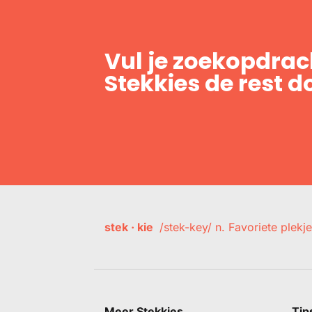
Vul je zoekopdrach
Stekkies de rest d
stek · kie
/stek-key/ n. Favoriete plekje
Meer Stekkies
Tip