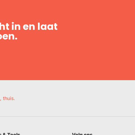
t in en laat
oen.
, thuis.
s & Tools
Volg ons