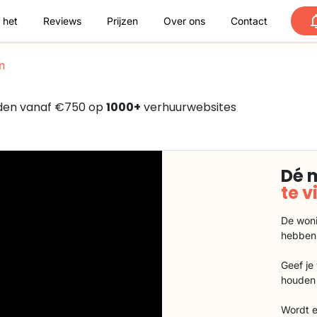
 het
Reviews
Prijzen
Over ons
Contact
n
nden vanaf €750 op
1000+
verhuurwebsites
Dé 
te 
De woni
hebben
Geef je
houden 
Wordt e