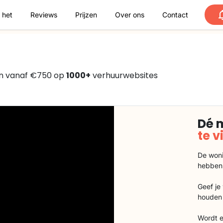
 het
Reviews
Prijzen
Over ons
Contact
en vanaf €750 op
1000+
verhuurwebsites
Dé 
te 
De woni
hebben
Geef je
houden 
Wordt e