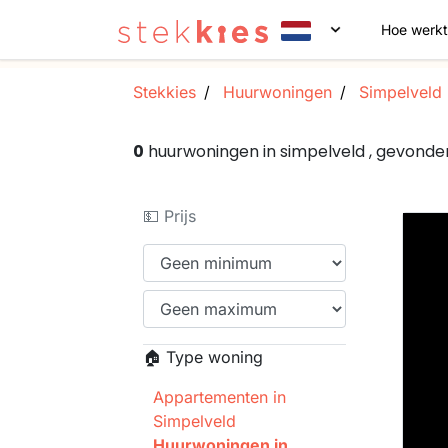
Hoe werkt
Stekkies
Huurwoningen
Simpelveld
0
huurwoningen in simpelveld , gevond
💵 Prijs
🏠 Type woning
Appartementen in
Simpelveld
Huurwoningen in