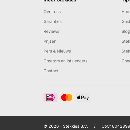
Over ons
Hoe 
Garanties
Gui
Reviews
Blog
Prijzen
Ste
Pers & Nieuws
Ste
Creators en influencers
Che
Contact
© 2026 - Stekkies B.V.
/
CoC: 8042899