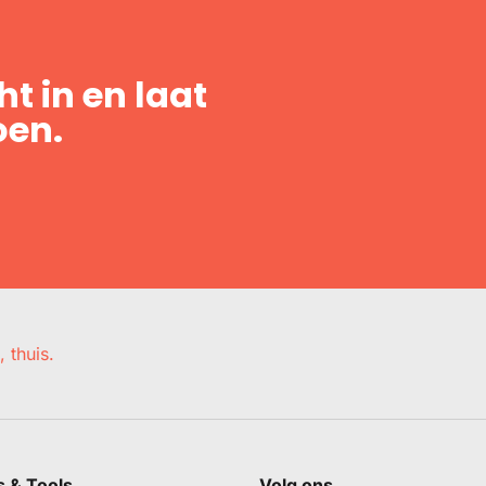
t in en laat
oen.
, thuis.
s & Tools
Volg ons