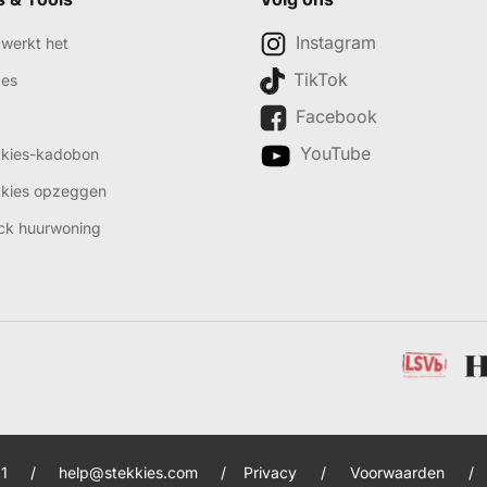
Instagram
werkt het
TikTok
des
Facebook
YouTube
kkies-kadobon
kkies opzeggen
ck huurwoning
1
/
help@stekkies.com
/
Privacy
/
Voorwaarden
/