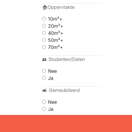
🏠Oppervlakte
10m²+
20m²+
40m²+
50m²+
70m²+
👥 Studenten/Delen
Nee
Ja
🛋 Gemeubileerd
Nee
Ja