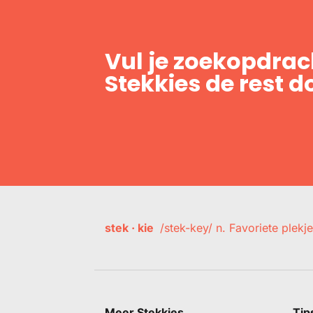
Vul je zoekopdrach
Stekkies de rest d
stek · kie
/stek-key/ n. Favoriete plekje
Meer Stekkies
Tip