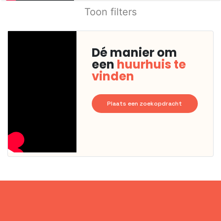
Toon filters
Dé manier om
een
huurhuis te
vinden
Plaats een zoekopdracht