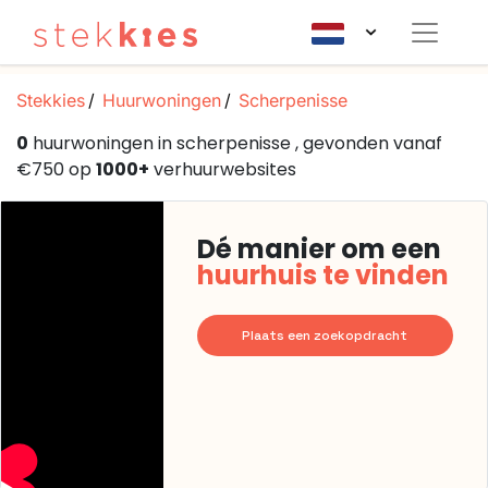
Stekkies
Huurwoningen
Scherpenisse
0
huurwoningen in scherpenisse , gevonden vanaf
€750 op
1000+
verhuurwebsites
Dé manier om een
huurhuis te vinden
Plaats een zoekopdracht