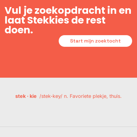
Vul je zoekopdracht in en
laat Stekkies de rest
doen.
Start mijn zoektocht
stek · kie
/stek-key/ n. Favoriete plekje, thuis.