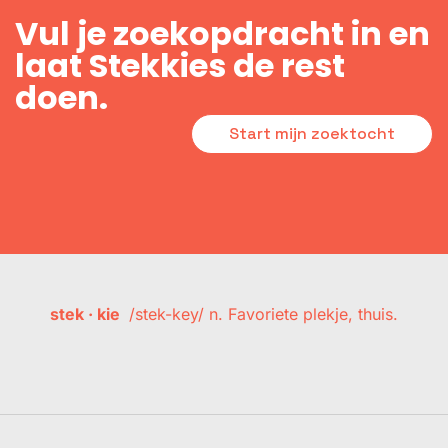
Vul je zoekopdracht in en
laat Stekkies de rest
doen.
Start mijn zoektocht
stek · kie
/stek-key/ n. Favoriete plekje, thuis.