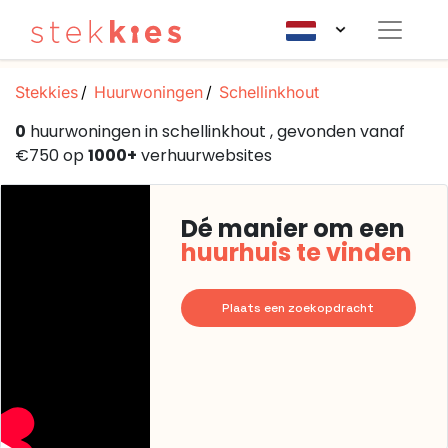
Stekkies
Huurwoningen
Schellinkhout
0
huurwoningen in schellinkhout , gevonden vanaf
€750 op
1000+
verhuurwebsites
Dé manier om een
huurhuis te vinden
Plaats een zoekopdracht