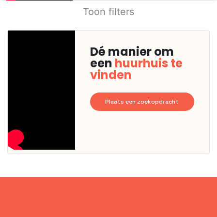
Toon filters
Dé manier om
een
huurhuis te
vinden
Plaats een zoekopdracht