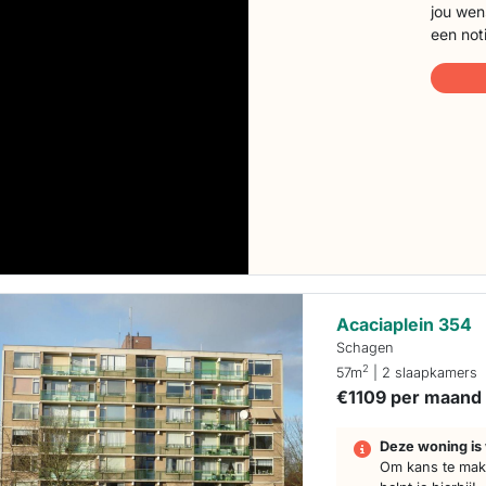
jou wen
een not
Acaciaplein 354
Schagen
2
57m
| 2 slaapkamers
€1109 per maand
Deze woning is 
Om kans te make