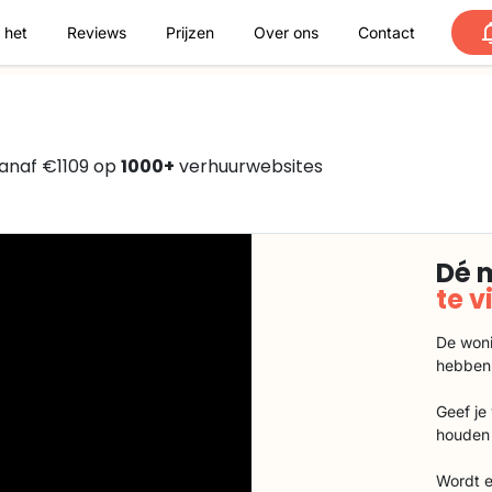
 het
Reviews
Prijzen
Over ons
Contact
anaf €1109 op
1000+
verhuurwebsites
Dé 
te 
De woni
hebben
Geef je
houden 
Wordt e