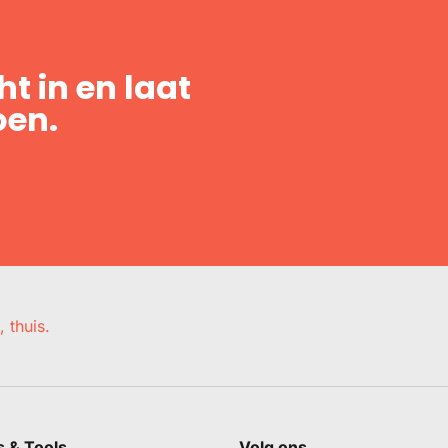
t in en laat
oen.
, thuis.
s & Tools
Volg ons