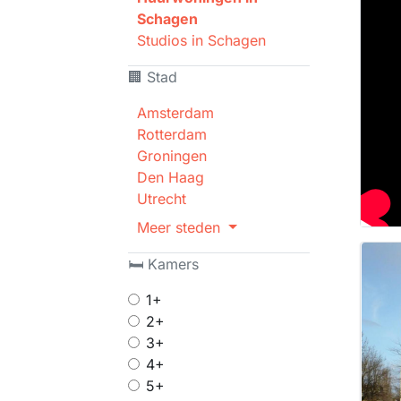
Schagen
Studios in Schagen
🏢 Stad
Amsterdam
Rotterdam
Groningen
Den Haag
Utrecht
Meer steden
🛏 Kamers
1+
2+
3+
4+
5+