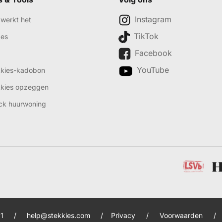
Instagram
werkt het
TikTok
des
Facebook
YouTube
kkies-kadobon
kkies opzeggen
ck huurwoning
1
/
help@stekkies.com
/
Privacy
/
Voorwaarden
/