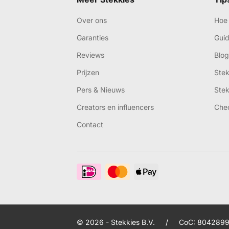
Over ons
Hoe 
Garanties
Gui
Reviews
Blog
Prijzen
Ste
Pers & Nieuws
Ste
Creators en influencers
Che
Contact
© 2026 - Stekkies B.V.
/
CoC: 8042899