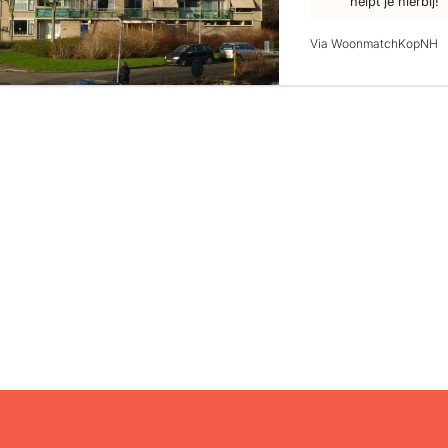
helpt je hierbij!
Via WoonmatchKopNH