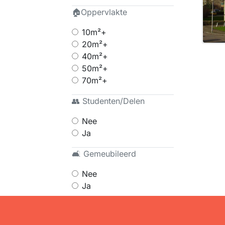
🏠Oppervlakte
10m²+
20m²+
40m²+
50m²+
70m²+
👥 Studenten/Delen
Nee
Ja
🛋 Gemeubileerd
Nee
Ja