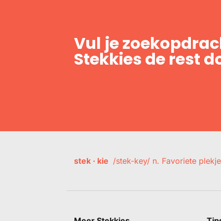
Vul je zoekopdrach
Stekkies de rest d
stek · kie
/stek-key/ n. Favoriete plekje
Meer Stekkies
Tip