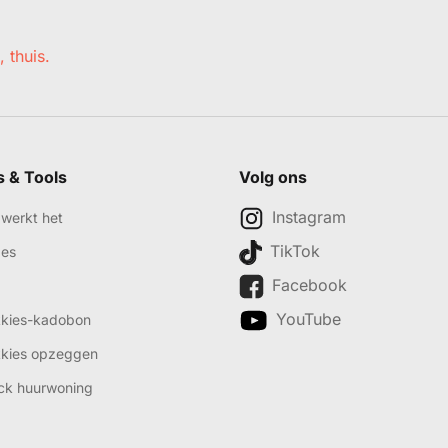
, thuis.
s & Tools
Volg ons
Instagram
werkt het
TikTok
des
Facebook
YouTube
kkies-kadobon
kkies opzeggen
ck huurwoning