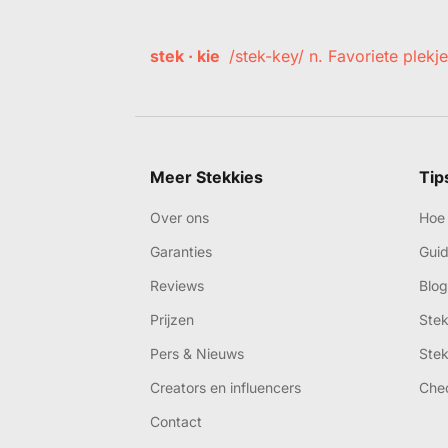
stek · kie
/stek-key/ n. Favoriete plekje
Meer Stekkies
Tip
Over ons
Hoe 
Garanties
Gui
Reviews
Blog
Prijzen
Ste
Pers & Nieuws
Ste
Creators en influencers
Che
Contact