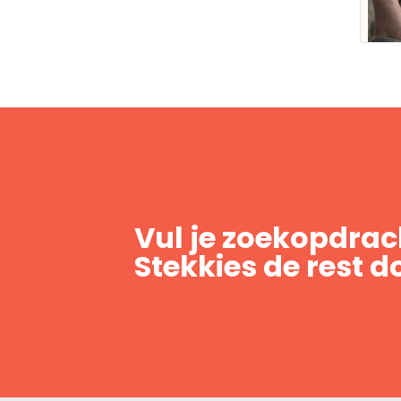
Vul je zoekopdrach
Stekkies de rest d