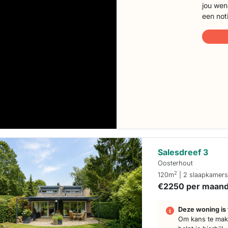
jou wen
een not
Salesdreef 3
Oosterhout
2
120m
| 2 slaapkamer
€2250 per maan
Deze woning is 
Om kans te make