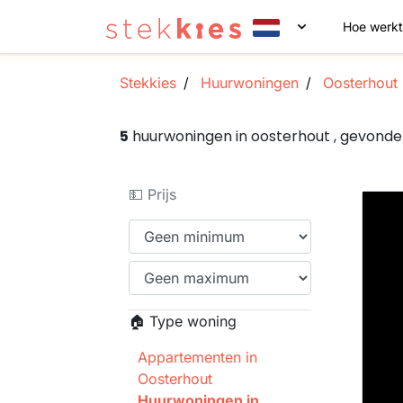
Hoe werkt
Stekkies
Huurwoningen
Oosterhout
5
huurwoningen in oosterhout , gevond
💵 Prijs
🏠 Type woning
Appartementen in
Oosterhout
Huurwoningen in