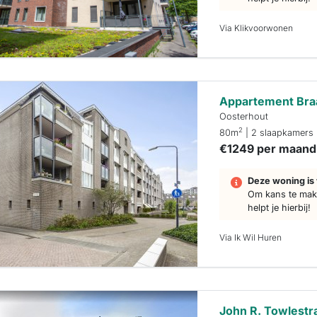
Via Klikvoorwonen
Appartement Bra
Oosterhout
2
80m
| 2 slaapkamers
€1249 per maand
Deze woning is 
Om kans te make
helpt je hierbij!
Via Ik Wil Huren
John R. Towlestr