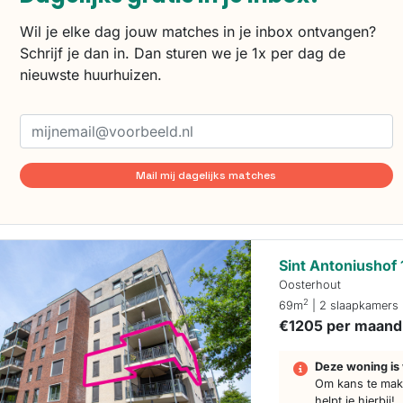
Wil je elke dag jouw matches in je inbox ontvangen?
Schrijf je dan in. Dan sturen we je 1x per dag de
nieuwste huurhuizen.
Mail mij dagelijks matches
Sint Antoniushof 
Oosterhout
2
69m
| 2 slaapkamers
€1205 per maand
Deze woning is 
Om kans te make
helpt je hierbij!