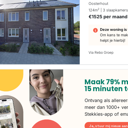
Oosterhout
2
124m
| 3 slaapkamer
€1525 per maand
Deze woning is 
Om kans te make
helpt je hierbij!
Via Rebo Groep
Maak 79% m
15 minuten 
Ontvang als alleree
meer dan 1000+ ver
Stekkies-app of ema
Ja, stuur mij nieuw aa