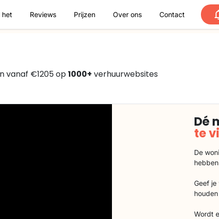
 het
Reviews
Prijzen
Over ons
Contact
en vanaf €1205 op
1000+
verhuurwebsites
Dé 
te 
De woni
hebben
Geef je
houden 
Wordt e