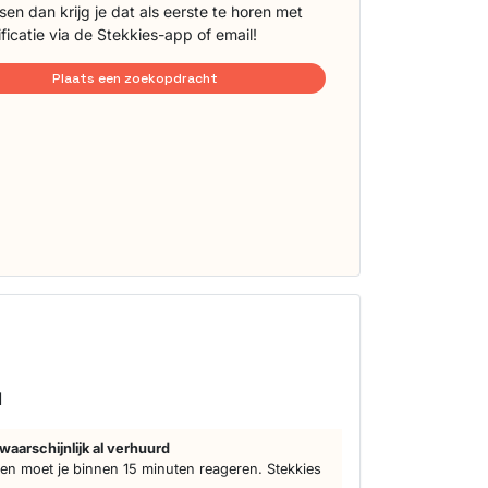
sen dan krijg je dat als eerste te horen met
ificatie via de Stekkies-app of email!
Plaats een zoekopdracht
s
d
waarschijnlijk al verhuurd
n moet je binnen 15 minuten reageren. Stekkies