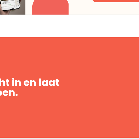
t in en laat
oen.