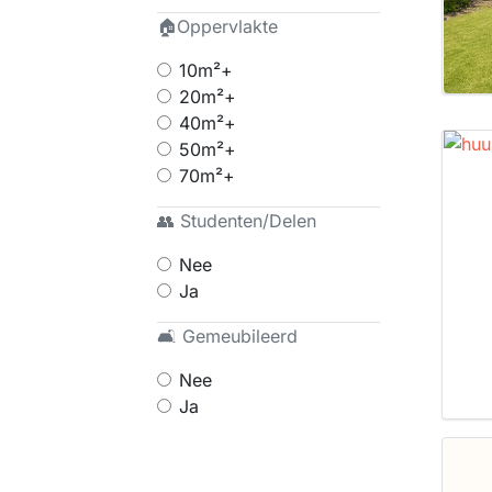
🏠Oppervlakte
10m²+
20m²+
40m²+
50m²+
70m²+
👥 Studenten/Delen
Nee
Ja
🛋 Gemeubileerd
Nee
Ja