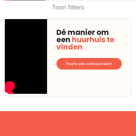
Toon filters
Dé manier om
een
huurhuis te
vinden
Plaats een zoekopdracht