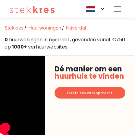
Stekkies
Huurwoningen
Nijverdal
0
huurwoningen in nijverdal , gevonden vanaf €750
op
1000+
verhuurwebsites
Dé manier om een
huurhuis te vinden
Plaats een zoekopdracht