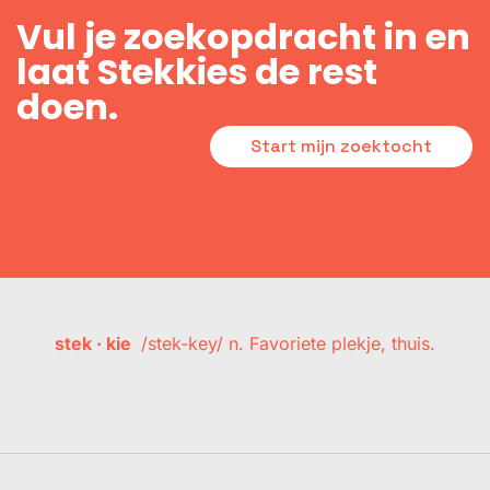
Vul je zoekopdracht in en
laat Stekkies de rest
doen.
Start mijn zoektocht
stek · kie
/stek-key/ n. Favoriete plekje, thuis.